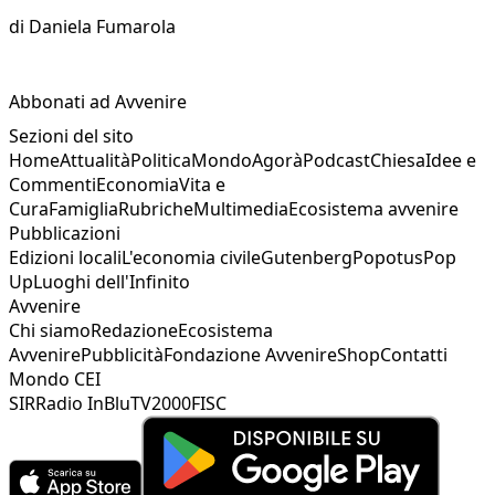
di
Daniela Fumarola
Abbonati ad Avvenire
Sezioni del sito
Home
Attualità
Politica
Mondo
Agorà
Podcast
Chiesa
Idee e
Commenti
Economia
Vita e
Cura
Famiglia
Rubriche
Multimedia
Ecosistema avvenire
Pubblicazioni
Edizioni locali
L'economia civile
Gutenberg
Popotus
Pop
Up
Luoghi dell'Infinito
Avvenire
Chi siamo
Redazione
Ecosistema
Avvenire
Pubblicità
Fondazione Avvenire
Shop
Contatti
Mondo CEI
SIR
Radio InBlu
TV2000
FISC