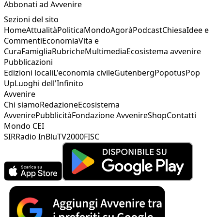
Abbonati ad Avvenire
Sezioni del sito
Home
Attualità
Politica
Mondo
Agorà
Podcast
Chiesa
Idee e
Commenti
Economia
Vita e
Cura
Famiglia
Rubriche
Multimedia
Ecosistema avvenire
Pubblicazioni
Edizioni locali
L'economia civile
Gutenberg
Popotus
Pop
Up
Luoghi dell'Infinito
Avvenire
Chi siamo
Redazione
Ecosistema
Avvenire
Pubblicità
Fondazione Avvenire
Shop
Contatti
Mondo CEI
SIR
Radio InBlu
TV2000
FISC