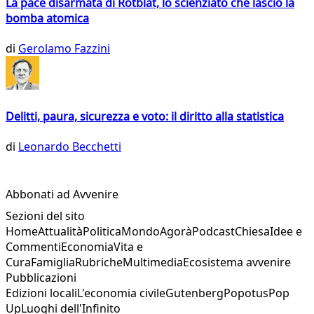
La pace disarmata di Rotblat, lo scienziato che lasciò la
bomba atomica
di
Gerolamo Fazzini
Delitti, paura, sicurezza e voto: il diritto alla statistica
di
Leonardo Becchetti
Abbonati ad Avvenire
Sezioni del sito
Home
Attualità
Politica
Mondo
Agorà
Podcast
Chiesa
Idee e
Commenti
Economia
Vita e
Cura
Famiglia
Rubriche
Multimedia
Ecosistema avvenire
Pubblicazioni
Edizioni locali
L'economia civile
Gutenberg
Popotus
Pop
Up
Luoghi dell'Infinito