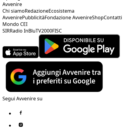
Avvenire
Chi siamo
Redazione
Ecosistema
Avvenire
Pubblicità
Fondazione Avvenire
Shop
Contatti
Mondo CEI
SIR
Radio InBlu
TV2000
FISC
Segui Avvenire su