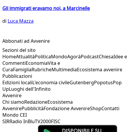
Gli immigrati eravamo noi, a Marcinelle
di
Luca Mazza
Abbonati ad Avvenire
Sezioni del sito
Home
Attualità
Politica
Mondo
Agorà
Podcast
Chiesa
Idee e
Commenti
Economia
Vita e
Cura
Famiglia
Rubriche
Multimedia
Ecosistema avvenire
Pubblicazioni
Edizioni locali
L'economia civile
Gutenberg
Popotus
Pop
Up
Luoghi dell'Infinito
Avvenire
Chi siamo
Redazione
Ecosistema
Avvenire
Pubblicità
Fondazione Avvenire
Shop
Contatti
Mondo CEI
SIR
Radio InBlu
TV2000
FISC