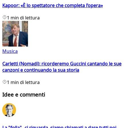
Kapoor: «È lo spettatore che completa l’opera»
1 min di lettura
Musica
Carletti (Nomadi): ricorderemo Guccini cantando le sue
canzoni e continuando la sua storia
1 min di lettura
Idee e commenti
La "folla" ci riguarda, siamo chiamati a dare tutti noi