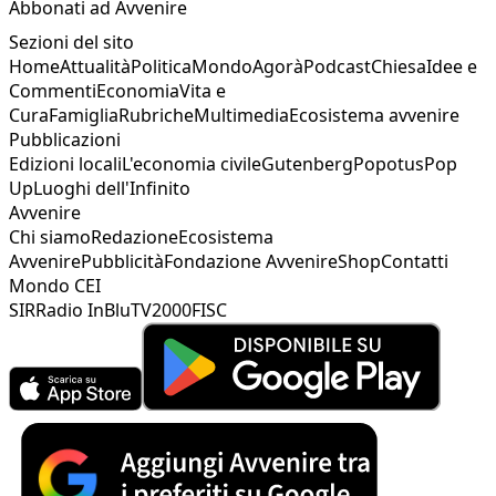
Abbonati ad Avvenire
Sezioni del sito
Home
Attualità
Politica
Mondo
Agorà
Podcast
Chiesa
Idee e
Commenti
Economia
Vita e
Cura
Famiglia
Rubriche
Multimedia
Ecosistema avvenire
Pubblicazioni
Edizioni locali
L'economia civile
Gutenberg
Popotus
Pop
Up
Luoghi dell'Infinito
Avvenire
Chi siamo
Redazione
Ecosistema
Avvenire
Pubblicità
Fondazione Avvenire
Shop
Contatti
Mondo CEI
SIR
Radio InBlu
TV2000
FISC