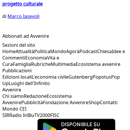
progetto culturale
di
Marco Iasevoli
Abbonati ad Avvenire
Sezioni del sito
Home
Attualità
Politica
Mondo
Agorà
Podcast
Chiesa
Idee e
Commenti
Economia
Vita e
Cura
Famiglia
Rubriche
Multimedia
Ecosistema avvenire
Pubblicazioni
Edizioni locali
L'economia civile
Gutenberg
Popotus
Pop
Up
Luoghi dell'Infinito
Avvenire
Chi siamo
Redazione
Ecosistema
Avvenire
Pubblicità
Fondazione Avvenire
Shop
Contatti
Mondo CEI
SIR
Radio InBlu
TV2000
FISC