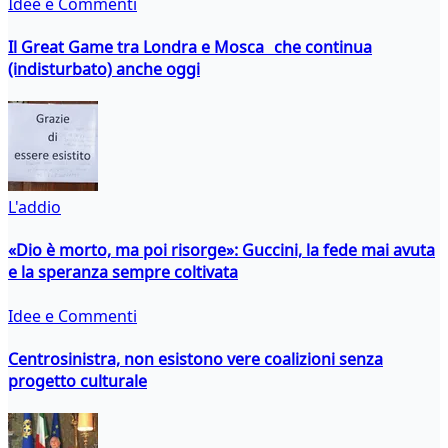
Idee e Commenti
Il Great Game tra Londra e Mosca che continua
(indisturbato) anche oggi
L'addio
«Dio è morto, ma poi risorge»: Guccini, la fede mai avuta
e la speranza sempre coltivata
Idee e Commenti
Centrosinistra, non esistono vere coalizioni senza
progetto culturale