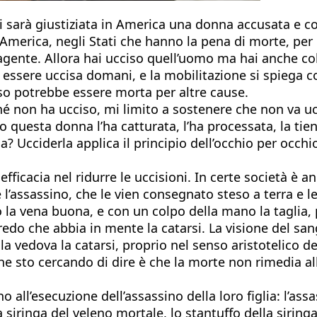
 sarà giustiziata in America una donna accusata e co
n America, negli Stati che hanno la pena di morte, pe
ente. Allora hai ucciso quell’uomo ma hai anche colpi
essere uccisa domani, e la mobilitazione si spiega co
ciso potrebbe essere morta per altre cause.
 non ha ucciso, mi limito a sostenere che non va ucci
 questa donna l’ha catturata, l’ha processata, la tien
la? Ucciderla applica il principio dell’occhio per occ
icacia nel ridurre le uccisioni. In certe società è an
e l’assassino, che le vien consegnato steso a terra e l
lo la vena buona, e con un colpo della mano la taglia, 
credo che abbia in mente la catarsi. La visione del sa
la vedova la catarsi, proprio nel senso aristotelico d
che sto cercando di dire è che la morte non rimedia a
o all’esecuzione dell’assassino della loro figlia: l’ass
a siringa del veleno mortale, lo stantuffo della sirin