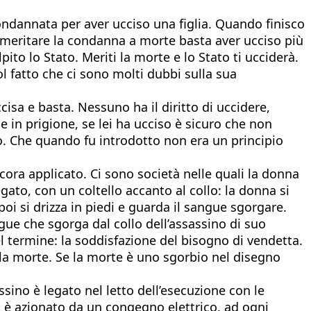
ndannata per aver ucciso una figlia. Quando finisco
r meritare la condanna a morte basta aver ucciso più
to lo Stato. Meriti la morte e lo Stato ti ucciderà.
l fatto che ci sono molti dubbi sulla sua
sa e basta. Nessuno ha il diritto di uccidere,
e in prigione, se lei ha ucciso è sicuro che non
hio. Che quando fu introdotto non era un principio
cora applicato. Ci sono società nelle quali la donna
egato, con un coltello accanto al collo: la donna si
poi si drizza in piedi e guarda il sangue sgorgare.
ngue che sgorga dal collo dell’assassino di suo
el termine: la soddisfazione del bisogno di vendetta.
lla morte. Se la morte è uno sgorbio nel disegno
assino è legato nel letto dell’esecuzione con le
ga è azionato da un congegno elettrico, ad ogni