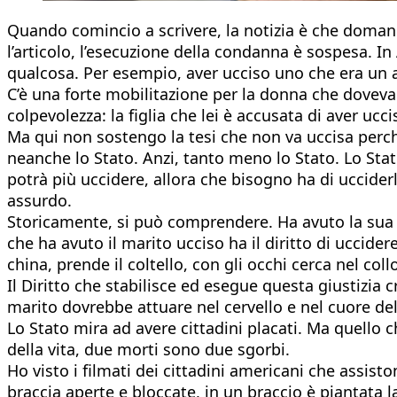
Quando comincio a scrivere, la notizia è che domani
l’articolo, l’esecuzione della condanna è sospesa. I
qualcosa. Per esempio, aver ucciso uno che era un ag
C’è una forte mobilitazione per la donna che doveva 
colpevolezza: la figlia che lei è accusata di aver uc
Ma qui non sostengo la tesi che non va uccisa perché
neanche lo Stato. Anzi, tanto meno lo Stato. Lo Stato
potrà più uccidere, allora che bisogno ha di uccider
assurdo.
Storicamente, si può comprendere. Ha avuto la sua eff
che ha avuto il marito ucciso ha il diritto di uccider
china, prende il coltello, con gli occhi cerca nel col
Il Diritto che stabilisce ed esegue questa giustizia 
marito dovrebbe attuare nel cervello e nel cuore del
Lo Stato mira ad avere cittadini placati. Ma quello 
della vita, due morti sono due sgorbi.
Ho visto i filmati dei cittadini americani che assiston
braccia aperte e bloccate, in un braccio è piantata l