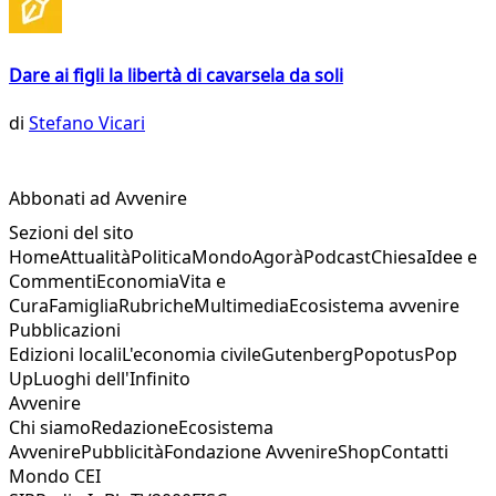
Dare ai figli la libertà di cavarsela da soli
di
Stefano Vicari
Abbonati ad Avvenire
Sezioni del sito
Home
Attualità
Politica
Mondo
Agorà
Podcast
Chiesa
Idee e
Commenti
Economia
Vita e
Cura
Famiglia
Rubriche
Multimedia
Ecosistema avvenire
Pubblicazioni
Edizioni locali
L'economia civile
Gutenberg
Popotus
Pop
Up
Luoghi dell'Infinito
Avvenire
Chi siamo
Redazione
Ecosistema
Avvenire
Pubblicità
Fondazione Avvenire
Shop
Contatti
Mondo CEI