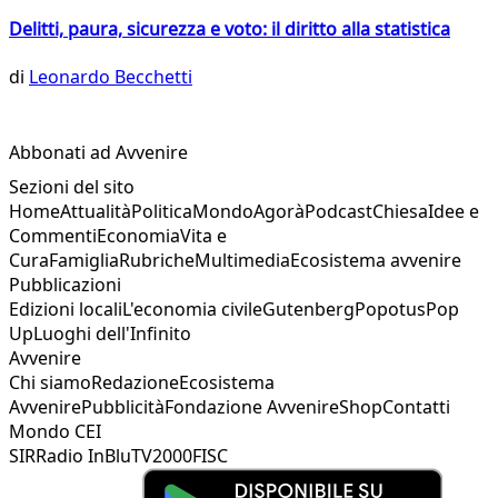
Delitti, paura, sicurezza e voto: il diritto alla statistica
di
Leonardo Becchetti
Abbonati ad Avvenire
Sezioni del sito
Home
Attualità
Politica
Mondo
Agorà
Podcast
Chiesa
Idee e
Commenti
Economia
Vita e
Cura
Famiglia
Rubriche
Multimedia
Ecosistema avvenire
Pubblicazioni
Edizioni locali
L'economia civile
Gutenberg
Popotus
Pop
Up
Luoghi dell'Infinito
Avvenire
Chi siamo
Redazione
Ecosistema
Avvenire
Pubblicità
Fondazione Avvenire
Shop
Contatti
Mondo CEI
SIR
Radio InBlu
TV2000
FISC