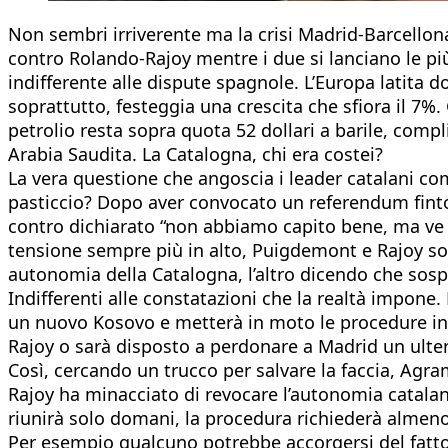
Non sembri irriverente ma la crisi Madrid-Barcello
contro Rolando-Rajoy mentre i due si lanciano le più t
indifferente alle dispute spagnole. L’Europa latita d
soprattutto, festeggia una crescita che sfiora il 7%.
petrolio resta sopra quota 52 dollari a barile, compli
Arabia Saudita. La Catalogna, chi era costei?
La vera questione che angoscia i leader catalani c
pasticcio? Dopo aver convocato un referendum finto
contro dichiarato “non abbiamo capito bene, ma ve 
tensione sempre più in alto, Puigdemont e Rajoy sono
autonomia della Catalogna, l’altro dicendo che sos
Indifferenti alle constatazioni che la realtà impon
un nuovo Kosovo e metterà in moto le procedure inte
Rajoy o sarà disposto a perdonare a Madrid un ulter
Così, cercando un trucco per salvare la faccia, Agr
Rajoy ha minacciato di revocare l’autonomia catalana
riunirà solo domani, la procedura richiederà almen
Per esempio qualcuno potrebbe accorgersi del fatto 