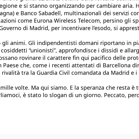
gione e si stanno organizzando per cambiare aria. Hann
pagna) e Banco Sabadell, multinazionali dei servizi 
zioni come Eurona Wireless Telecom, persino gli spu
 Governo di Madrid, per incentivare l’esodo, si apprest
 gli animi. Gli indipendentisti domani riportano in p
siddetti “unionisti”, approfondisce i dissidi e allarg
ssano rovinare il carattere fin qui pacifico delle prot
 un Paese che, come i recenti attentati di Barcellona 
la rivalità tra la Guardia Civil comandata da Madrid 
 mille volte. Ma qui siamo. E la speranza che resta è
rliamoci, è stato lo slogan di un giorno. Peccato, pe