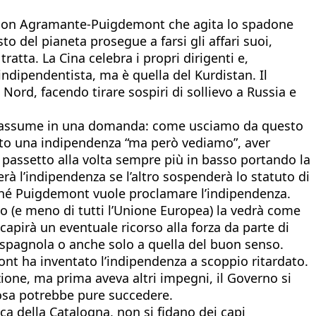
i, con Agramante-Puigdemont che agita lo spadone
to del pianeta prosegue a farsi gli affari suoi,
ratta. La Cina celebra i propri dirigenti e,
indipendentista, ma è quella del Kurdistan. Il
l Nord, facendo tirare sospiri di sollievo a Russia e
i riassume in una domanda: come usciamo da questo
ato una indipendenza “ma però vediamo”, aver
passetto alla volta sempre più in basso portando la
à l’indipendenza se l’altro sospenderà lo statuto di
ché Puigdemont vuole proclamare l’indipendenza.
no (e meno di tutti l’Unione Europea) la vedrà come
apirà un eventuale ricorso alla forza da parte di
a spagnola o anche solo a quella del buon senso.
nt ha inventato l’indipendenza a scoppio ritardato.
ione, ma prima aveva altri impegni, il Governo si
cosa potrebbe pure succedere.
a della Catalogna, non si fidano dei capi