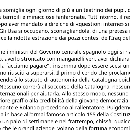
na somiglia ogni giorno di più a un teatrino dei pup
erribili e minacciose fanfaronate. Tutt’intorno, il res
opo aver mandato a dire che di «questioni interne» si t
 Gli Usa si occupano, sconsigliandola, di una pretesa 
ce la ridotta estrazione dai pozzi contesi dell’Iraq de
ome i ministri del Governo centrale spagnolo oggi s
, averlo stroncato con manganelli veri, aver dichiar
la facciamo pagare” , insomma dopo essere scesi un 
 riusciti a superarsi. Il primo dicendo che proclamer
penderà lo statuto di autonomia della Catalogna poi
e. Nessuno correrà al soccorso della Catalogna, nessu
rnazionali per aiutarla. Allo stesso modo, nessuno c
iore graffio alla credibilità della giovane democrazi
amante e Rolando procedono al rallentatore. Puigdemo
 in base all’ormai famoso articolo 155 della Costituz
o un paio di settimane e nel frattempo, chissà, qual
che le grandi aziende, volano della fortuna economic