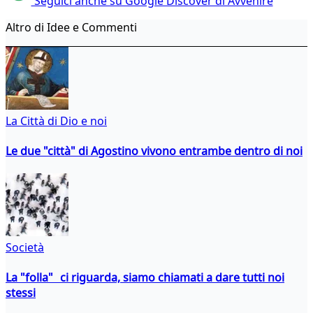
Seguici anche su Google Discover di Avvenire
Altro di Idee e Commenti
La Città di Dio e noi
Le due "città" di Agostino vivono entrambe dentro di noi
Società
La "folla" ci riguarda, siamo chiamati a dare tutti noi
stessi