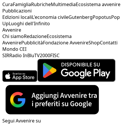
Cura
Famiglia
Rubriche
Multimedia
Ecosistema avvenire
Pubblicazioni
Edizioni locali
L'economia civile
Gutenberg
Popotus
Pop
Up
Luoghi dell'Infinito
Avvenire
Chi siamo
Redazione
Ecosistema
Avvenire
Pubblicità
Fondazione Avvenire
Shop
Contatti
Mondo CEI
SIR
Radio InBlu
TV2000
FISC
Segui Avvenire su