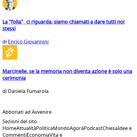
La "folla" ci riguarda, siamo chiamati a dare tutti noi
stessi
di
Enrico Giovannini
Marcinelle, se la memoria non diventa azione è solo una
cerimonia
di
Daniela Fumarola
Abbonati ad Avvenire
Sezioni del sito
Home
Attualità
Politica
Mondo
Agorà
Podcast
Chiesa
Idee e
Commenti
Economia
Vita e