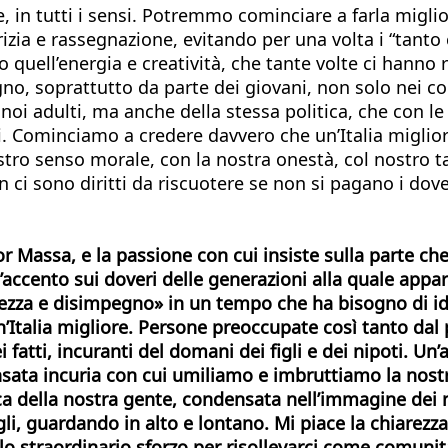
, in tutti i sensi. Potremmo cominciare a farla migli
rizia e rassegnazione, evitando per una volta i “tanto
quell’energia e creatività, che tante volte ci hanno ri
o, soprattutto da parte dei giovani, non solo nei con
oi adulti, ma anche della stessa politica, che con le 
. Cominciamo a credere davvero che un’Italia miglior
tro senso morale, con la nostra onestà, col nostro ta
n ci sono diritti da riscuotere se non si pagano i dov
 Massa, e la passione con cui insiste sulla parte che l
l’accento sui doveri delle generazioni alla quale app
ezza e disimpegno» in un tempo che ha bisogno di idea
n’Italia migliore. Persone preoccupate così tanto dal
fatti, incuranti del domani dei figli e dei nipoti. Un
sensata incuria con cui umiliamo e imbruttiamo la nos
 della nostra gente, condensata nell’immagine dei n
igli, guardando in alto e lontano. Mi piace la chiarezza
lo straordinario sforzo per risollevarci come comunit