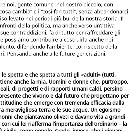
ore noi, gente comune, nel nostro piccolo, con
 cosa cambia” e i “così fan tutti”, senza abbandonarci
sollevato nei periodi più bui della nostra storia. Il
fronti della politica, ma anche verso un’attiva
sue contraddizioni, fa di tutto per raffreddare gli
e possiamo contribuire a costruirla anche noi
lento, difendendo l’ambiente, col rispetto della
eri. Pensando anche alle future generazioni,
e spetta e che spetta a tutti gli «adulti» (tutti,
artiene anche la mia. Uomini e donne che, purtroppo,
li, di progetti e di rapporti umani caldi, persino
 presente che vivono e dal futuro che progettano per
’attitudine che emerge con tremenda efficacia dalla
tra meravigliosa terra e le sue acque. Un egoismo
onni che piantavano oliveti e davano vita a grandi
 con cui lei riafferma l’importanza dell’ordinario – la
à civile, come popolo. Credo, invece, che i giovani