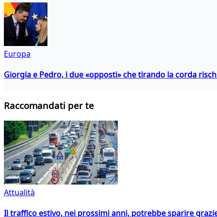
Europa
Giorgia e Pedro, i due «opposti» che tirando la corda risc
Raccomandati per te
Attualità
Il traffico estivo, nei prossimi anni, potrebbe sparire grazie