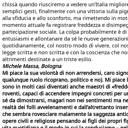
chissà quando riusciremo a vedere un’Italia migliore
semplici gesti, finalmente con una vittoria sulla pig
alla sfiducia e allo sconforto, ma rimettendo in moto 
momento attuale fa registrare freddezza e disimpegn
partecipazione sociale. La colpa probabilmente è di n
entusiasmi e allontanare da sé le nuove generazioni
quotidianamente, col nostro modo di vivere, col nos
legge scritta e non scritta e con la coscienza che no
altrimenti destinate a un triste esilio.
Michele Massa, Bologna
Mi piace la sua volontà di non arrendersi, caro signor
qualunque ruolo ricoprano, politico e no). Mi piace 
sono in molti casi diventati anche maestri di «fredd
roventi, capaci di accendere impegni concreti per u
sé da dimostrarsi, magari non nei sentimenti ma nei 
realtà dei folli avvelenamenti e dall’altrettanto in
che sembra rovesciare malamente la saggezza antica
opere civili e religiose pensando ai figli dei propri f
vita quotidiana e il modo in cui la conduciamo – nel