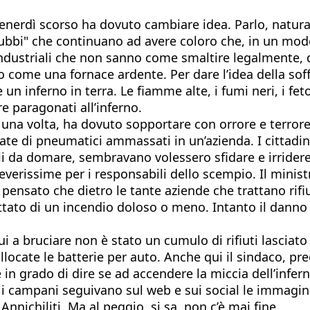
nerdì scorso ha dovuto cambiare idea. Parlo, natura
bbi" che continuano ad avere coloro che, in un modo o
rti industriali che non sanno come smaltire legalment
o come una fornace ardente. Per dare l’idea della sof
 un inferno in terra. Le fiamme alte, i fumi neri, i fe
e paragonati all’inferno.
na volta, ha dovuto sopportare con orrore e terrore. S
late di pneumatici ammassati in un’azienda. I cittadin
ili da domare, sembravano volessero sfidare e irridere
erissime per i responsabili dello scempio. Il ministr
ensato che dietro le tante aziende che trattano rifiut
attato di un incendio doloso o meno. Intanto il danno
i a bruciare non è stato un cumulo di rifiuti lasciato 
llocate le batterie per auto. Anche qui il sindaco, pr
in grado di dire se ad accendere la miccia dell’infer
 i campani seguivano sul web e sui social le immagini 
nichiliti. Ma al peggio, si sa, non c’è mai fine.