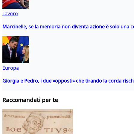
Lavoro
Marcinelle, se la memoria non diventa azione è solo una 
Europa
Giorgia e Pedro, i due «opposti» che tirando la corda risc
Raccomandati per te