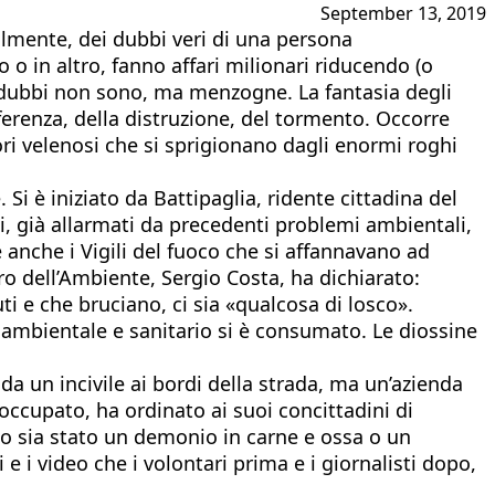
September 13, 2019
lmente, dei dubbi veri di una persona
 in altro, fanno affari milionari riducendo (o
e, dubbi non sono, ma menzogne. La fantasia degli
ferenza, della distruzione, del tormento. Occorre
tori velenosi che si sprigionano dagli enormi roghi
i è iniziato da Battipaglia, ridente cittadina del
i, già allarmati da precedenti problemi ambientali,
 anche i Vigili del fuoco che si affannavano ad
o dell’Ambiente, Sergio Costa, ha dichiarato:
i e che bruciano, ci sia «qualcosa di losco».
 ambientale e sanitario si è consumato. Le diossine
da un incivile ai bordi della strada, ma un’azienda
eoccupato, ha ordinato ai suoi concittadini di
no sia stato un demonio in carne e ossa o un
e i video che i volontari prima e i giornalisti dopo,