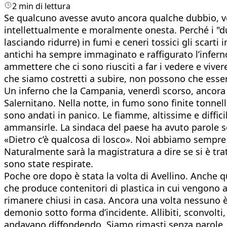
2 min di lettura
Se qualcuno avesse avuto ancora qualche dubbio, ve
intellettualmente e moralmente onesta. Perché i "du
lasciando ridurre) in fumi e ceneri tossici gli sca
antichi ha sempre immaginato e raffigurato l’infern
ammettere che ci sono riusciti a far i vedere e vivere
che siamo costretti a subire, non possono che esser
Un inferno che la Campania, venerdì scorso, ancora u
Salernitano. Nella notte, in fumo sono finite tonnel
sono andati in panico. Le fiamme, altissime e diffic
ammansirle. La sindaca del paese ha avuto parole sev
«Dietro c’è qualcosa di losco». Noi abbiamo sempre p
Naturalmente sarà la magistratura a dire se si è tr
sono state respirate.
Poche ore dopo è stata la volta di Avellino. Anche qu
che produce contenitori di plastica in cui vengono a
rimanere chiusi in casa. Ancora una volta nessuno è 
demonio sotto forma d’incidente. Allibiti, sconvolti,
andavano diffondendo. Siamo rimasti senza parole. An