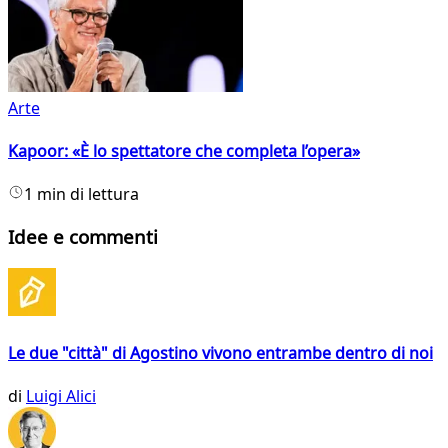
Arte
Kapoor: «È lo spettatore che completa l’opera»
1 min di lettura
Idee e commenti
Le due "città" di Agostino vivono entrambe dentro di noi
di
Luigi Alici