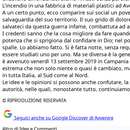
L'incendio in una fabbrica di materiali plastici ad Av
A un certo punto, ecco comparire sui social un pov
salvaguardia del suo territorio. Il suo grido di dolor
salvateci da questa guerra infame, combattuta ad ar
I credenti sanno che la cosa migliore da fare quando
potenza che si sprigiona dal confidare in Dio; nel po
spalle. Lo abbiamo fatto. Si è fatta notte, senza requ
essere studiati uno per uno. Ma se diversa è la genes
è avvenuto venerdì 13 settembre 2019 in Campania 
estrema che non solo niente o quasi è cambiato, ma
in tutta Italia, al Sud come al Nord.
Le idee e le opinioni si possono anche confutare, la
autorità, nelle quali, nonostante tutto, continuiamo 
© RIPRODUZIONE RISERVATA
Seguici anche su Google Discover di Avvenire
Altro di Idee e Commenti