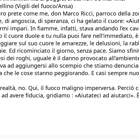
ellino (Vigili del fuoco/Ansa)
ero prete come me, don Marco Ricci, parroco della z
e, di angoscia, di speranza, ci ha gelato il cuore: «Ai
mi impari. In fiamme, infatti, stava andando l’ex cav
 il cuore duole e tu nulla puoi fare nell’immediato, è
ggiare sul suo cuore le amarezze, le delusioni, la rabb
ie. Ed ricominciato il giorno, senza pace. Siamo sfinit
i dei roghi, uguale è il danno provocato all’ambiente 
va ad aggiungersi allo scempio che stiamo denuncia
 che le cose stanno peggiorando. E casi sempre nuovi
 realtà, no. Qui, il fuoco maligno imperversa. Perciò 
ad avere fiducia, gridiamo : «Aiutateci ad aiutarci». È