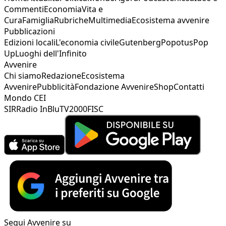
Commenti
Economia
Vita e
Cura
Famiglia
Rubriche
Multimedia
Ecosistema avvenire
Pubblicazioni
Edizioni locali
L'economia civile
Gutenberg
Popotus
Pop
Up
Luoghi dell'Infinito
Avvenire
Chi siamo
Redazione
Ecosistema
Avvenire
Pubblicità
Fondazione Avvenire
Shop
Contatti
Mondo CEI
SIR
Radio InBlu
TV2000
FISC
Segui Avvenire su