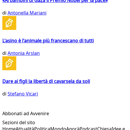
«Ai bambini di Gaza il Premio Nobel per la pace»
di
Antonella Mariani
L'asino è l'animale più francescano di tutti
di
Antonia Arslan
Dare ai figli la libertà di cavarsela da soli
di
Stefano Vicari
Abbonati ad Avvenire
Sezioni del sito
Home
Attualità
Politica
Mondo
Agorà
Podcast
Chiesa
Idee e