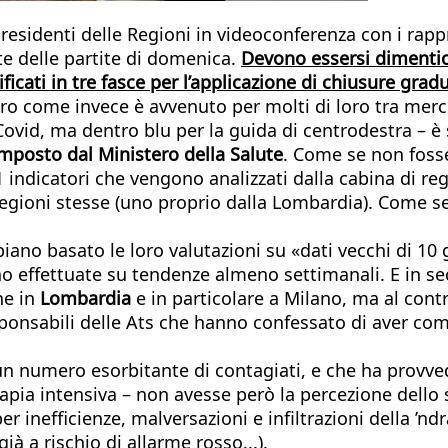
presidenti delle Regioni in videoconferenza con i rap
te delle partite di domenica.
Devono essersi dimenticat
sificati in tre fasce per l’applicazione di chiusure gradua
ro come invece è avvenuto per molti di loro tra merc
di Covid, ma dentro blu per la guida di centrodestra – 
mposto dal Ministero della Salute
. Come se non fosse
21 indicatori che vengono analizzati dalla cabina di re
egioni stesse (uno proprio dalla Lombardia). Come se
bbiano basato le loro valutazioni su «dati vecchi di 1
no effettuate su tendenze almeno settimanali. E in s
ne in
Lombardia
e in particolare a Milano, ma al contr
sponsabili delle Ats che hanno confessato di aver com
n numero esorbitante di contagiati, e che ha provved
erapia intensiva – non avesse però la percezione dello 
r inefficienze, malversazioni e infiltrazioni della ’n
ià a rischio di allarme rosso...).