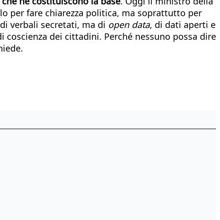
i che ne costituiscono la base
. Oggi il ministro della
olo per fare chiarezza politica, ma soprattutto per
i verbali secretati, ma di
open data
, di dati aperti e
a di coscienza dei cittadini. Perché nessuno possa dire
hiede.