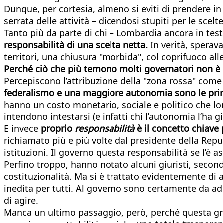
Dunque, per cortesia, almeno si eviti di prendere in g
serrata delle attività – dicendosi stupiti per le sce
Tanto più da parte di chi – Lombardia ancora in tes
responsabilità di una scelta netta.
In verità, sperava
territori, una chiusura "morbida", col coprifuoco a
Perché ciò che più temono molti governatori non è t
Percepiscono l’attribuzione della "zona rossa" come 
federalismo e una maggiore autonomia sono le prim
hanno un costo monetario, sociale e politico che lo
intendono intestarsi (e infatti chi l’autonomia l’ha g
E invece
proprio
responsabilità
è il concetto chiave
richiamato più e più volte dal presidente della Repub
istituzioni. Il governo questa responsabilità se l’è a
Perfino troppo, hanno notato alcuni giuristi, secondo
costituzionalità. Ma si è trattato evidentemente di a
inedita per tutti. Al governo sono certamente da add
di agire.
Manca un ultimo passaggio, però, perché questa gra