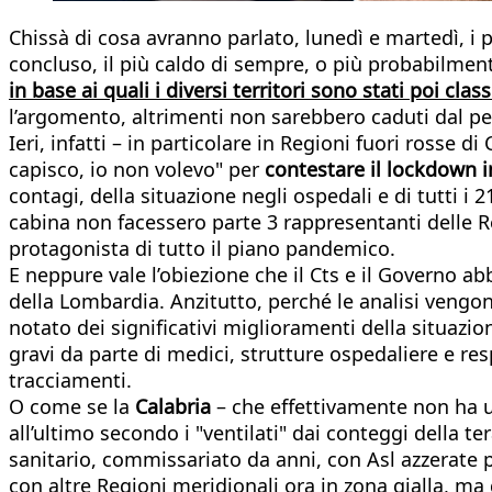
Chissà di cosa avranno parlato, lunedì e martedì, i 
concluso, il più caldo di sempre, o più probabilmen
in base ai quali i diversi territori sono stati poi clas
l’argomento, altrimenti non sarebbero caduti dal pe
Ieri, infatti – in particolare in Regioni fuori rosse 
capisco, io non volevo" per
contestare il lockdown i
contagi, della situazione negli ospedali e di tutti i 
cabina non facessero parte 3 rappresentanti delle R
protagonista di tutto il piano pandemico.
E neppure vale l’obiezione che il Cts e il Governo a
della Lombardia. Anzitutto, perché le analisi vengo
notato dei significativi miglioramenti della situazio
gravi da parte di medici, strutture ospedaliere e re
tracciamenti.
O come se la
Calabria
– che effettivamente non ha u
all’ultimo secondo i "ventilati" dai conteggi della t
sanitario, commissariato da anni, con Asl azzerate pe
con altre Regioni meridionali ora in zona gialla, ma g