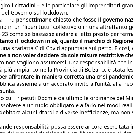
iro i cittadini – e in particolare gli imprenditori gra
lte del Governo sul lockdown.
ta – ha
per settimane chiesto che fosse il governo naz
no in un "liberi tutti" collettivo o in una altrettanto
lle 23 come se bastasse andare a letto presto per fe
anto il lockdown in sé, quanto il marchio di Regione
una scarlatta C di Covid appuntata sul petto. E così, 
e a non voler decidere da sole misure restrittive c
ro non vogliono assumersi, una responsabilità che in
ià più ampia, come la Provincia di Bolzano, è stata lest
 per affrontare in maniera corretta una crisi pandem
blica assieme a un accorato invito all’unità, alla nec
ssunta.
 cui i ripetuti Dpcm e da ultimo le ordinanze del Minis
ssolvere a un ruolo obbligato e a farlo nei modi reali
ebitare alcuni ritardi e diverse inefficienze, ma non 
nde responsabilità possa essere ancora esercitata in