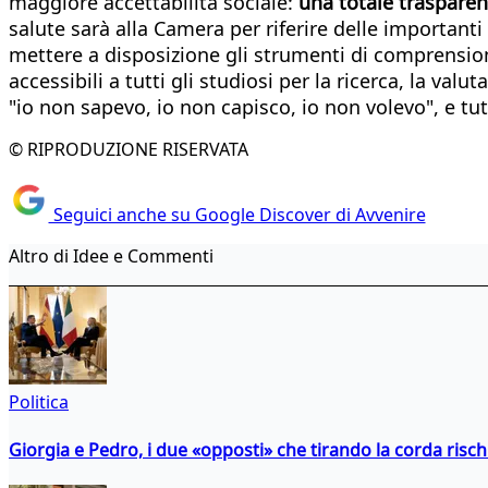
maggiore accettabilità sociale:
una totale trasparen
salute sarà alla Camera per riferire delle importanti
mettere a disposizione gli strumenti di comprension
accessibili a tutti gli studiosi per la ricerca, la va
"io non sapevo, io non capisco, io non volevo", e tu
© RIPRODUZIONE RISERVATA
Seguici anche su Google Discover di Avvenire
Altro di Idee e Commenti
Politica
Giorgia e Pedro, i due «opposti» che tirando la corda risc