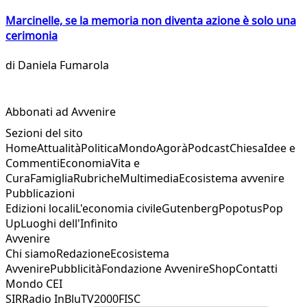
Marcinelle, se la memoria non diventa azione è solo una
cerimonia
di
Daniela Fumarola
Abbonati ad Avvenire
Sezioni del sito
Home
Attualità
Politica
Mondo
Agorà
Podcast
Chiesa
Idee e
Commenti
Economia
Vita e
Cura
Famiglia
Rubriche
Multimedia
Ecosistema avvenire
Pubblicazioni
Edizioni locali
L'economia civile
Gutenberg
Popotus
Pop
Up
Luoghi dell'Infinito
Avvenire
Chi siamo
Redazione
Ecosistema
Avvenire
Pubblicità
Fondazione Avvenire
Shop
Contatti
Mondo CEI
SIR
Radio InBlu
TV2000
FISC