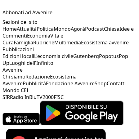
Abbonati ad Avvenire
Sezioni del sito
Home
Attualità
Politica
Mondo
Agorà
Podcast
Chiesa
Idee e
Commenti
Economia
Vita e
Cura
Famiglia
Rubriche
Multimedia
Ecosistema avvenire
Pubblicazioni
Edizioni locali
L'economia civile
Gutenberg
Popotus
Pop
Up
Luoghi dell'Infinito
Avvenire
Chi siamo
Redazione
Ecosistema
Avvenire
Pubblicità
Fondazione Avvenire
Shop
Contatti
Mondo CEI
SIR
Radio InBlu
TV2000
FISC