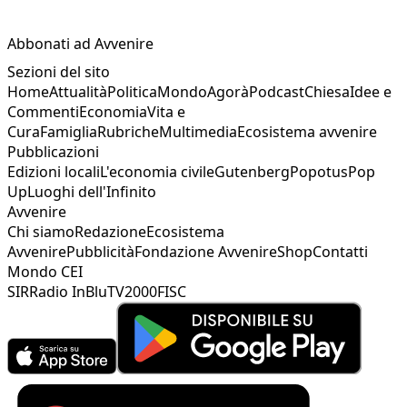
Abbonati ad Avvenire
Sezioni del sito
Home
Attualità
Politica
Mondo
Agorà
Podcast
Chiesa
Idee e
Commenti
Economia
Vita e
Cura
Famiglia
Rubriche
Multimedia
Ecosistema avvenire
Pubblicazioni
Edizioni locali
L'economia civile
Gutenberg
Popotus
Pop
Up
Luoghi dell'Infinito
Avvenire
Chi siamo
Redazione
Ecosistema
Avvenire
Pubblicità
Fondazione Avvenire
Shop
Contatti
Mondo CEI
SIR
Radio InBlu
TV2000
FISC