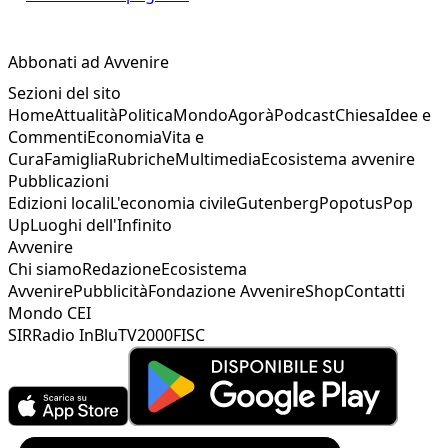
Abbonati ad Avvenire
Sezioni del sito
Home
Attualità
Politica
Mondo
Agorà
Podcast
Chiesa
Idee e
Commenti
Economia
Vita e
Cura
Famiglia
Rubriche
Multimedia
Ecosistema avvenire
Pubblicazioni
Edizioni locali
L'economia civile
Gutenberg
Popotus
Pop
Up
Luoghi dell'Infinito
Avvenire
Chi siamo
Redazione
Ecosistema
Avvenire
Pubblicità
Fondazione Avvenire
Shop
Contatti
Mondo CEI
SIR
Radio InBlu
TV2000
FISC