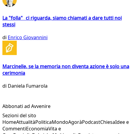
La "folla" ci riguarda, siamo chiamati a dare tutti noi
stessi
di
Enrico Giovannini
Marcinelle, se la memoria non diventa azione è solo una
cerimonia
di
Daniela Fumarola
Abbonati ad Avvenire
Sezioni del sito
Home
Attualità
Politica
Mondo
Agorà
Podcast
Chiesa
Idee e
Commenti
Economia
Vita e