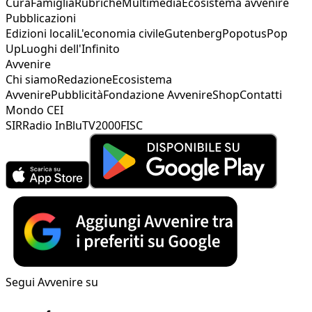
Cura
Famiglia
Rubriche
Multimedia
Ecosistema avvenire
Pubblicazioni
Edizioni locali
L'economia civile
Gutenberg
Popotus
Pop
Up
Luoghi dell'Infinito
Avvenire
Chi siamo
Redazione
Ecosistema
Avvenire
Pubblicità
Fondazione Avvenire
Shop
Contatti
Mondo CEI
SIR
Radio InBlu
TV2000
FISC
Segui Avvenire su