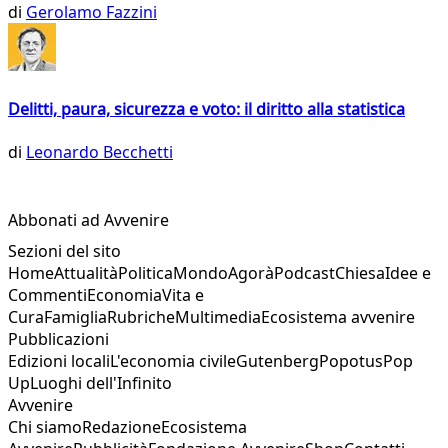
di
Gerolamo Fazzini
Delitti, paura, sicurezza e voto: il diritto alla statistica
di
Leonardo Becchetti
Abbonati ad Avvenire
Sezioni del sito
Home
Attualità
Politica
Mondo
Agorà
Podcast
Chiesa
Idee e
Commenti
Economia
Vita e
Cura
Famiglia
Rubriche
Multimedia
Ecosistema avvenire
Pubblicazioni
Edizioni locali
L'economia civile
Gutenberg
Popotus
Pop
Up
Luoghi dell'Infinito
Avvenire
Chi siamo
Redazione
Ecosistema