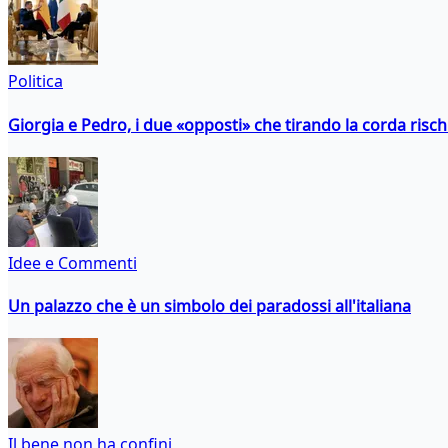
Politica
Giorgia e Pedro, i due «opposti» che tirando la corda risc
Idee e Commenti
Un palazzo che è un simbolo dei paradossi all'italiana
Il bene non ha confini