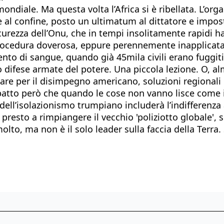
mondiale. Ma questa volta l’Africa si è ribellata. L’or
e al confine, posto un ultimatum al dittatore e impost
curezza dell’Onu, che in tempi insolitamente rapidi ha a
ocedura doverosa, eppure perennemente inapplicata, in
nto di sangue, quando già 45mila civili erano fuggit
ifese armate del potere. Una piccola lezione. O, al
are per il disimpegno americano, soluzioni regionali 
 patto però che quando le cose non vanno lisce come 
dell’isolazionismo trumpiano includerà l’indifferenza 
à presto a rimpiangere il vecchio 'poliziotto globale
olto, ma non è il solo leader sulla faccia della Terra.