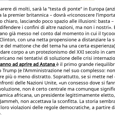
ere di molti, sarà la "testa di ponte" in Europa (anzi
 la premier britannica – dovrà «riconoscere l’importa
o chiaro, lasciando poco spazio alle illusioni: basta 
e difendere i confini di altre nazioni, ma non i nostri».
avevano già messo nel conto dal momento in cui il tyco
Clinton, con una netta propensione a distanziare la sua
te del mattone che del tema ha una certa esperienza) 
per dare corpo a un protezionismo del XXI secolo in
icano nei tentativi di soluzione delle crisi internazio
 vanno ad aprire ad Astana
è il primo grande riequilib
o Trump (e l’Amministrazione nel suo complesso: non v
ore più o meno distratto. Soprattutto, se si mette nel
ronti delle Nazioni Unite, «un consesso dove si fann
evoluzione, non è certo centrale ma comunque signific
mica africana, un presidente legittimamente eletto,
ammeh, non accettava la sconfitta. La storia sembrava 
e loro violazioni delle regole democratiche, a partir
.