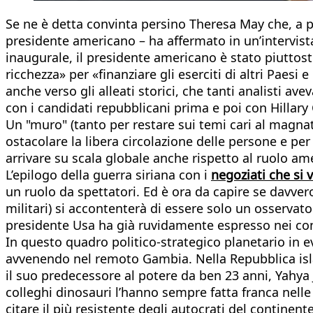
Se ne è detta convinta persino Theresa May che, a par
presidente americano – ha affermato in un’intervista
inaugurale, il presidente americano è stato piuttost
ricchezza» per «finanziare gli eserciti di altri Paesi 
anche verso gli alleati storici, che tanti analisti 
con i candidati repubblicani prima e poi con Hillary 
Un "muro" (tanto per restare sui temi cari al magna
ostacolare la libera circolazione delle persone e 
arrivare su scala globale anche rispetto al ruolo amer
L’epilogo della guerra siriana con i
negoziati che si
un ruolo da spettatori. Ed è ora da capire se davver
militari) si accontenterà di essere solo un osservat
presidente Usa ha già ruvidamente espresso nei conf
In questo quadro politico-strategico planetario in 
avvenendo nel remoto Gambia. Nella Repubblica isla
il suo predecessore al potere da ben 23 anni, Yahya J
colleghi dinosauri l’hanno sempre fatta franca nell
citare il più resistente degli autocrati del continente