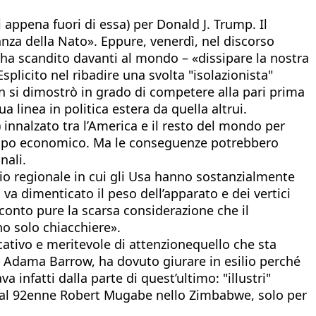
 appena fuori di essa) per Donald J. Trump. Il
nza della Nato». Eppure, venerdì, nel discorso
– ha scandito davanti al mondo – «dissipare la nostra
 Esplicito nel ribadire una svolta "isolazionista"
on si dimostrò in grado di competere alla pari prima
 linea in politica estera da quella altrui.
innalzato tra l’America e il resto del mondo per
 campo economico. Ma le conseguenze potrebbero
nali.
rio regionale in cui gli Usa hanno sostanzialmente
a dimenticato il peso dell’apparato e dei vertici
 conto pure la scarsa considerazione che il
o solo chiacchiere».
ativo e meritevole di attenzionequello che sta
 Adama Barrow, ha dovuto giurare in esilio perché
infatti dalla parte di quest’ultimo: "illustri"
e dal 92enne Robert Mugabe nello Zimbabwe, solo per