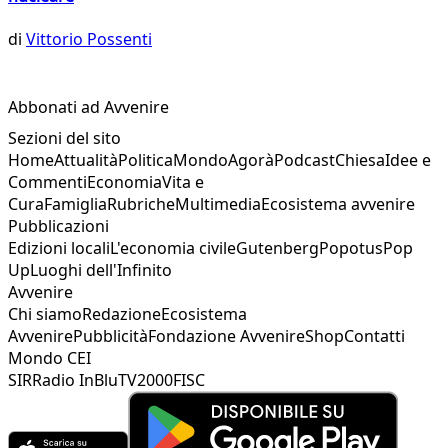
di
Vittorio Possenti
Abbonati ad Avvenire
Sezioni del sito
Home
Attualità
Politica
Mondo
Agorà
Podcast
Chiesa
Idee e
Commenti
Economia
Vita e
Cura
Famiglia
Rubriche
Multimedia
Ecosistema avvenire
Pubblicazioni
Edizioni locali
L'economia civile
Gutenberg
Popotus
Pop
Up
Luoghi dell'Infinito
Avvenire
Chi siamo
Redazione
Ecosistema
Avvenire
Pubblicità
Fondazione Avvenire
Shop
Contatti
Mondo CEI
SIR
Radio InBlu
TV2000
FISC