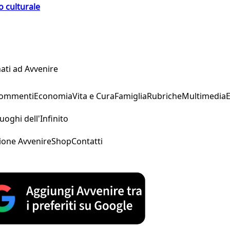
o culturale
ati ad Avvenire
Commenti
Economia
Vita e Cura
Famiglia
Rubriche
Multimedia
uoghi dell'Infinito
ione Avvenire
Shop
Contatti