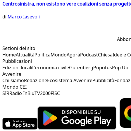
Centrosinistra, non esistono vere coalizioni senza progett
di
Marco Iasevoli
Abbon
Sezioni del sito
Home
Attualità
Politica
Mondo
Agorà
Podcast
Chiesa
Idee e 
Pubblicazioni
Edizioni locali
L'economia civile
Gutenberg
Popotus
Pop Up
L
Avvenire
Chi siamo
Redazione
Ecosistema Avvenire
Pubblicità
Fondaz
Mondo CEI
SIR
Radio InBlu
TV2000
FISC