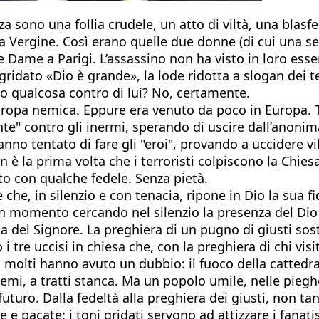
za sono una follia crudele, un atto di viltà, una blasf
la Vergine. Così erano quelle due donne (di cui una se
e Dame a Parigi. L’assassino non ha visto in loro esse
gridato «Dio è grande», la lode ridotta a slogan dei t
o qualcosa contro di lui? No, certamente.
uropa nemica. Eppure era venuto da poco in Europa. Tu
nte" contro gli inermi, sperando di uscire dall’anonima
 hanno tentato di fare gli "eroi", provando a uccidere 
n è la prima volta che i terroristi colpiscono la Chies
o con qualche fedele. Senza pietà.
 che, in silenzio e con tenacia, ripone in Dio la sua f
 momento cercando nel silenzio la presenza del Dio de
asa del Signore. La preghiera di un pugno di giusti so
i tre uccisi in chiesa che, con la preghiera di chi vi
, molti hanno avuto un dubbio: il fuoco della cattedr
mi, a tratti stanca. Ma un popolo umile, nelle pieghe
turo. Dalla fedeltà alla preghiera dei giusti, non tan
 e pacate: i toni gridati servono ad attizzare i fanati