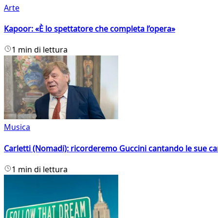
Arte
Kapoor: «È lo spettatore che completa l’opera»
1 min di lettura
Musica
Carletti (Nomadi): ricorderemo Guccini cantando le sue ca
1 min di lettura