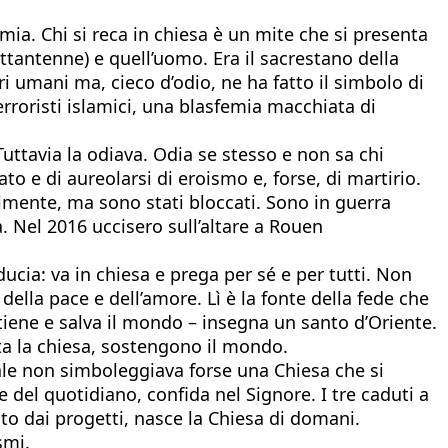
emia. Chi si reca in chiesa è un mite che si presenta
ttantenne) e quell’uomo. Era il sacrestano della
ri umani ma, cieco d’odio, ne ha fatto il simbolo di
erroristi islamici, una blasfemia macchiata di
ttavia la odiava. Odia se stesso e non sa chi
to e di aureolarsi di eroismo e, forse, di martirio.
vilmente, ma sono stati bloccati. Sono in guerra
a. Nel 2016 uccisero sull’altare a Rouen
iducia: va in chiesa e prega per sé e per tutti. Non
lla pace e dell’amore. Lì è la fonte della fede che
stiene e salva il mondo – insegna un santo d’Oriente.
sita la chiesa, sostengono il mondo.
ale non simboleggiava forse una Chiesa che si
 del quotidiano, confida nel Signore. I tre caduti a
to dai progetti, nasce la Chiesa di domani.
smi.