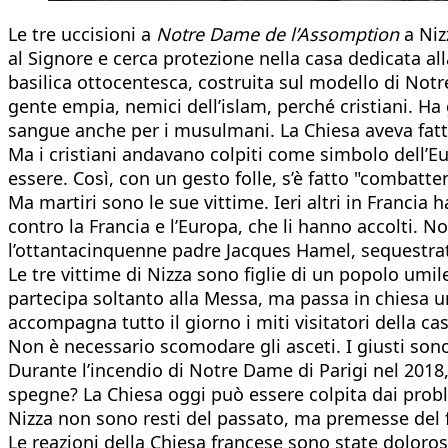
Le tre uccisioni a
Notre Dame de l’Assomption
a Niz
al Signore e cerca protezione nella casa dedicata al
basilica ottocentesca, costruita sul modello di Notr
gente empia, nemici dell’islam, perché cristiani. Ha 
sangue anche per i musulmani. La Chiesa aveva fatt
Ma i cristiani andavano colpiti come simbolo dell’E
essere. Così, con un gesto folle, s’è fatto "combatte
Ma martiri sono le sue vittime. Ieri altri in Francia
contro la Francia e l’Europa, che li hanno accolti. No
l’ottantacinquenne padre Jacques Hamel, sequestrat
Le tre vittime di Nizza sono figlie di un popolo umile
partecipa soltanto alla Messa, ma passa in chiesa un
accompagna tutto il giorno i miti visitatori della c
Non è necessario scomodare gli asceti. I giusti sono 
Durante l’incendio di Notre Dame di Parigi nel 2018
spegne? La Chiesa oggi può essere colpita dai proble
Nizza non sono resti del passato, ma premesse del fu
Le reazioni della Chiesa francese sono state dolorose