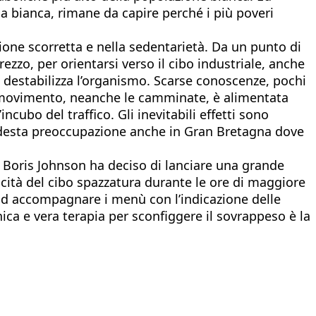
a bianca, rimane da capire perché i più poveri
azione scorretta e nella sedentarietà. Da un punto di
zzo, per orientarsi verso il cibo industriale, anche
re destabilizza l’organismo. Scarse conoscenze, pochi
co movimento, neanche le camminate, è alimentata
ncubo del traffico. Gli inevitabili effetti sono
so desta preoccupazione anche in Gran Bretagna dove
e Boris Johnson ha deciso di lanciare una grande
icità del cibo spazzatura durante le ore di maggiore
i ad accompagnare i menù con l’indicazione delle
unica e vera terapia per sconfiggere il sovrappeso è la