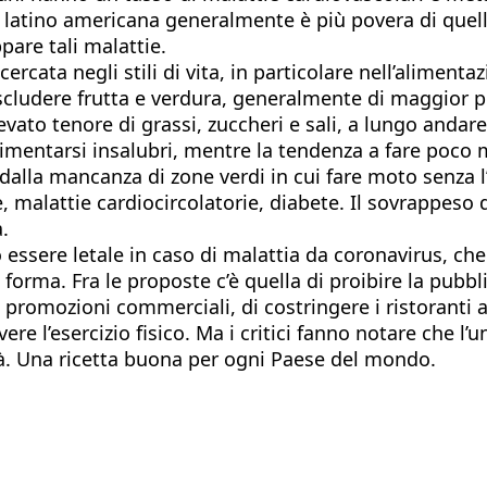
 latino americana generalmente è più povera di quell
are tali malattie.
ercata negli stili di vita, in particolare nell’aliment
scludere frutta e verdura, generalmente di maggior pre
levato tenore di grassi, zuccheri e sali, a lungo anda
 alimentarsi insalubri, mentre la tendenza a fare po
dalla mancanza di zone verdi in cui fare moto senza l’i
e, malattie cardiocircolatorie, diabete. Il sovrappe
.
essere letale in caso di malattia da coronavirus, ch
forma. Fra le proposte c’è quella di proibire la pubbl
le promozioni commerciali, di costringere i ristorant
ere l’esercizio fisico. Ma i critici fanno notare che l’
rtà. Una ricetta buona per ogni Paese del mondo.