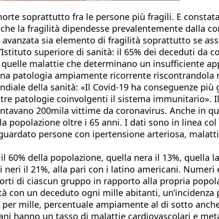
orte soprattutto fra le persone più fragili. E constatat
he la fragilità dipendesse prevalentemente dalla con
 avanzata sia elemento di fragilità soprattutto se as
l’Istituto superiore di sanità: il 65% dei deceduti da 
te quelle malattie che determinano un insufficiente a
 una patologia ampiamente ricorrente riscontrandola 
iale della sanità: «Il Covid-19 ha conseguenze più g
ltre patologie coinvolgenti il sistema immunitario».
contavano 200mila vittime da coronavirus. Anche in q
lla popolazione oltre i 65 anni. I dati sono in linea c
iguardato persone con ipertensione arteriosa, malatti
l 60% della popolazione, quella nera il 13%, quella l
 neri il 21%, alla pari con i latino americani. Numeri
i morti di ciascun gruppo in rapporto alla propria pop
 con un deceduto ogni mille abitanti, un’incidenza p
, 4 per mille, percentuale ampiamente al di sotto anche
cani hanno un tasso di malattie cardiovascolari e met