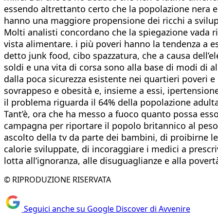
essendo altrettanto certo che la popolazione nera e
hanno una maggiore propensione dei ricchi a svilupp
Molti analisti concordano che la spiegazione vada ric
vista alimentare. i più poveri hanno la tendenza a e
detto junk food, cibo spazzatura, che a causa dell’e
soldi e una vita di corsa sono alla base di modi di
dalla poca sicurezza esistente nei quartieri poveri e 
sovrappeso e obesità e, insieme a essi, ipertension
il problema riguarda il 64% della popolazione adulta
Tant’è, ora che ha messo a fuoco quanto possa esso 
campagna per riportare il popolo britannico al peso 
ascolto della tv da parte dei bambini, di proibirne 
calorie sviluppate, di incoraggiare i medici a prescriv
lotta all’ignoranza, alle disuguaglianze e alla pove
© RIPRODUZIONE RISERVATA
Seguici anche su Google Discover di Avvenire