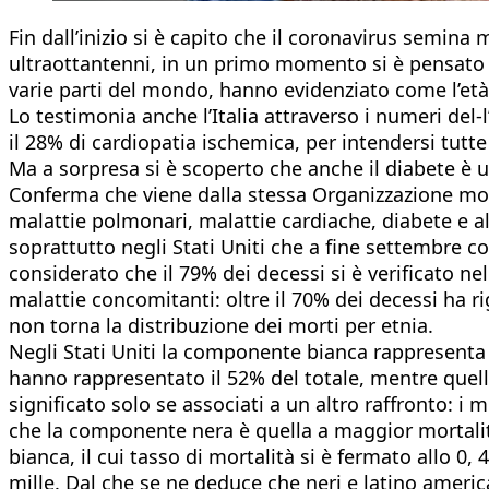
Fin dall’inizio si è capito che il coronavirus semina m
ultraottantenni, in un primo momento si è pensato c
varie parti del mondo, hanno evidenziato come l’età
Lo testimonia anche l’Italia attraverso i numeri del-
il 28% di cardiopatia ischemica, per intendersi tut
Ma a sorpresa si è scoperto che anche il diabete è
Conferma che viene dalla stessa Organizzazione mond
malattie polmonari, malattie cardiache, diabete e a
soprattutto negli Stati Uniti che a fine settembre 
considerato che il 79% dei decessi si è verificato ne
malattie concomitanti: oltre il 70% dei decessi ha r
non torna la distribuzione dei morti per etnia.
Negli Stati Uniti la componente bianca rappresenta i
hanno rappresentato il 52% del totale, mentre quelli
significato solo se associati a un altro raffronto: 
che la componente nera è quella a maggior mortalità
bianca, il cui tasso di mortalità si è fermato allo 0
mille. Dal che se ne deduce che neri e latino ameri