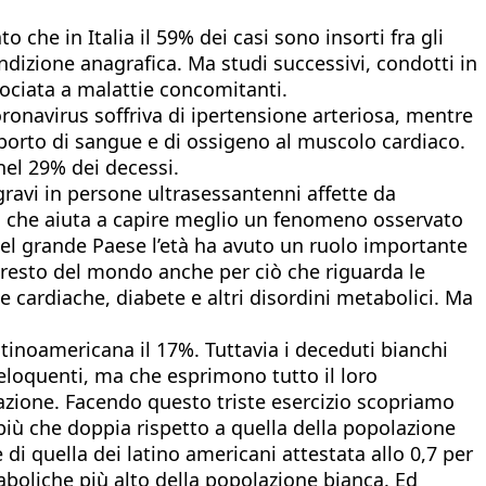
o che in Italia il 59% dei casi sono insorti fra gli
dizione anagrafica. Ma studi successivi, condotti in
sociata a malattie concomitanti.
coronavirus soffriva di ipertensione arteriosa, mentre
pporto di sangue e di ossigeno al muscolo cardiaco.
nel 29% dei decessi.
ravi in persone ultrasessantenni affette da
 Il che aiuta a capire meglio un fenomeno osservato
uel grande Paese l’età ha avuto un ruolo importante
ol resto del mondo anche per ciò che riguarda le
e cardiache, diabete e altri disordini metabolici. Ma
atinoamericana il 17%. Tuttavia i deceduti bianchi
 eloquenti, ma che esprimono tutto il loro
olazione. Facendo questo triste esercizio scopriamo
iù che doppia rispetto a quella della popolazione
 di quella dei latino americani attestata allo 0,7 per
aboliche più alto della popolazione bianca. Ed