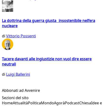
La dottrina della guerra giusta insostenibile nell’era
nucleare
di
Vittorio Possenti
Tacere davanti alle ingiustizie non vuol dire essere
neutrali
di
Luigi Ballerini
Abbonati ad Avvenire
Sezioni del sito
Home
Attualità
Politica
Mondo
Agorà
Podcast
Chiesa
Idee e