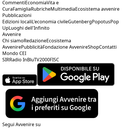
Commenti
Economia
Vita e
Cura
Famiglia
Rubriche
Multimedia
Ecosistema avvenire
Pubblicazioni
Edizioni locali
L'economia civile
Gutenberg
Popotus
Pop
Up
Luoghi dell'Infinito
Avvenire
Chi siamo
Redazione
Ecosistema
Avvenire
Pubblicità
Fondazione Avvenire
Shop
Contatti
Mondo CEI
SIR
Radio InBlu
TV2000
FISC
Segui Avvenire su