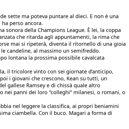
nde sette ma poteva puntare al dieci. E non è una
i ha perso ancora.
onna sonora della Champions League. È lei, la coppa
danzata che ritarda agli appuntamenti, la rima che
se mai si ripeterà, diventa il ritornello di una gioia
n le candeline, al massimo un semifreddo.
roppo lontana la prossima possibile cavalcata
, il tricolore vinto con sei giornate d’anticipo,
 poi i giovani che crescono, Kean su tutti, un
 del gallese Ramsey e di chissà quale altro
 nei panni dei loro "colleghi" milanesi, o romani, o
bbia nel leggere la classifica, ai propri beniamini
ssima ciambella. Con il buco. Magari a forma di