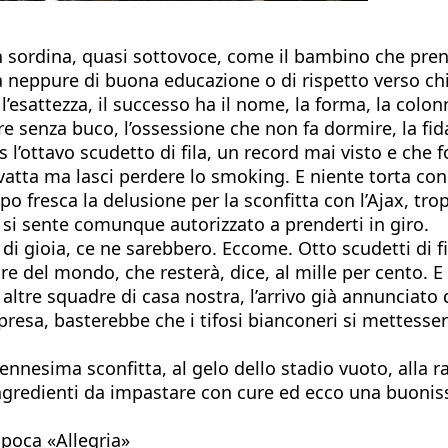
 in sordina, quasi sottovoce, come il bambino che pre
ta neppure di buona educazione o di rispetto verso ch
 l’esattezza, il successo ha il nome, la forma, la col
e senza buco, l’ossessione che non fa dormire, la fi
’ottavo scudetto di fila, un record mai visto e che for
avatta ma lasci perdere lo smoking. E niente torta co
ppo fresca la delusione per la sconfitta con l’Ajax, t
 si sente comunque autorizzato a prenderti in giro.
di gioia, ce ne sarebbero. Eccome. Otto scudetti di fila
ore del mondo, che resterà, dice, al mille per cento. E
e altre squadre di casa nostra, l’arrivo già annunciato
resa, basterebbe che i tifosi bianconeri si mettessero
ennesima sconfitta, al gelo dello stadio vuoto, alla ra
. Ingredienti da impastare con cure ed ecco una buoni
 poca «Allegria»