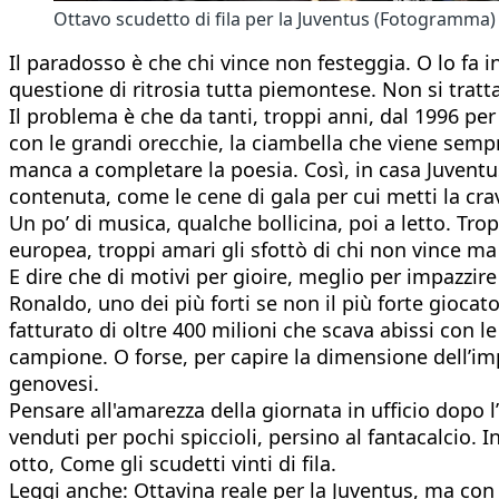
Ottavo scudetto di fila per la Juventus (Fotogramma)
Il paradosso è che chi vince non festeggia. O lo fa
questione di ritrosia tutta piemontese. Non si trat
Il problema è che da tanti, troppi anni, dal 1996 per
con le grandi orecchie, la ciambella che viene sempr
manca a completare la poesia. Così, in casa Juventus l
contenuta, come le cene di gala per cui metti la cr
Un po’ di musica, qualche bollicina, poi a letto. Tro
europea, troppi amari gli sfottò di chi non vince ma
E dire che di motivi per gioire, meglio per impazzire 
Ronaldo, uno dei più forti se non il più forte giocat
fatturato di oltre 400 milioni che scava abissi con l
campione. O forse, per capire la dimensione dell’imp
genovesi.
Pensare all'amarezza della giornata in ufficio dopo l’
venduti per pochi spiccioli, persino al fantacalcio
otto, Come gli scudetti vinti di fila.
Leggi anche: Ottavina reale per la Juventus, ma con