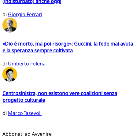
(indisturbato) anche oggi
di
Giorgio Ferrari
«Dio è morto, ma poi risorge»: Guccini, la fede mai avuta
e la speranza sempre coltivata
di
Umberto Folena
Centrosinistra, non esistono vere coalizioni senza
progetto culturale
di
Marco Iasevoli
Abbonati ad Avvenire