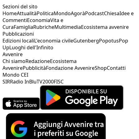
Sezioni del sito
Home
Attualità
Politica
Mondo
Agorà
Podcast
Chiesa
Idee e
Commenti
Economia
Vita e
Cura
Famiglia
Rubriche
Multimedia
Ecosistema avvenire
Pubblicazioni
Edizioni locali
L'economia civile
Gutenberg
Popotus
Pop
Up
Luoghi dell'Infinito
Avvenire
Chi siamo
Redazione
Ecosistema
Avvenire
Pubblicità
Fondazione Avvenire
Shop
Contatti
Mondo CEI
SIR
Radio InBlu
TV2000
FISC