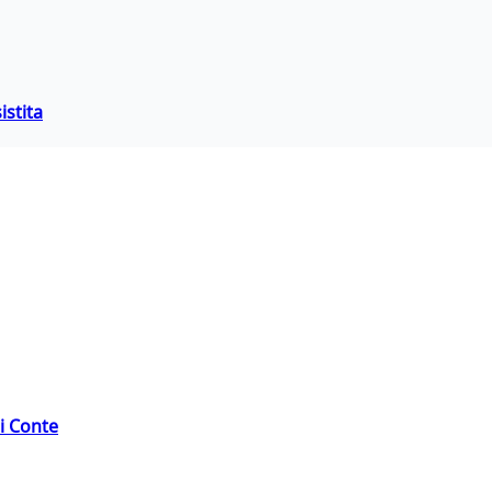
istita
di Conte