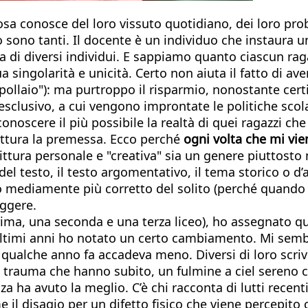
sa conosce del loro vissuto quotidiano, dei loro prob
 sono tanti. Il docente è un individuo che instaura u
a di diversi individui. E sappiamo quanto ciascun rag
a singolarità e unicità. Certo non aiuta il fatto di av
pollaio"): ma purtroppo il risparmio, nonostante cert
o esclusivo, a cui vengono improntate le politiche sco
onoscere il più possibile la realtà di quei ragazzi ch
ittura la premessa. Ecco perché
ogni volta che mi vi
rittura personale e "creativa" sia un genere piuttosto
 del testo, il testo argomentativo, il tema storico o d’
odo mediamente più corretto del solito (perché quand
eggere.
ima, una seconda e una terza liceo), ho assegnato 
 ultimi anni ho notato un certo cambiamento. Mi semb
a qualche anno fa accadeva meno. Diversi di loro scri
rauma che hanno subito, un fulmine a ciel sereno che
nza ha avuto la meglio. C’è chi racconta di lutti rec
e il disagio per un difetto fisico che viene percepit