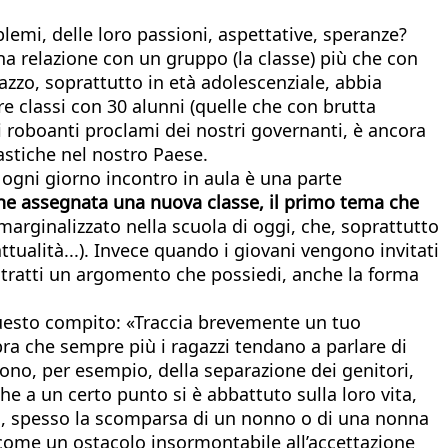
lemi, delle loro passioni, aspettative, speranze?
na relazione con un gruppo (la classe) più che con
azzo, soprattutto in età adolescenziale, abbia
ere classi con 30 alunni (quelle che con brutta
i roboanti proclami dei nostri governanti, è ancora
lastiche nel nostro Paese.
e ogni giorno incontro in aula è una parte
ene assegnata una nuova classe, il primo tema che
 marginalizzato nella scuola di oggi, che, soprattutto
attualità...). Invece quando i giovani vengono invitati
o tratti un argomento che possiedi, anche la forma
questo compito: «Traccia brevemente un tuo
ra che sempre più i ragazzi tendano a parlare di
vono, per esempio, della separazione dei genitori,
 a un certo punto si è abbattuto sulla loro vita,
enti, spesso la scomparsa di un nonno o di una nonna
o come un ostacolo insormontabile all’accettazione