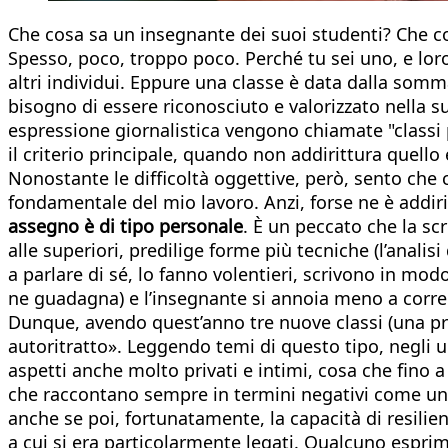
Che cosa sa un insegnante dei suoi studenti? Che co
Spesso, poco, troppo poco. Perché tu sei uno, e loro
altri individui. Eppure una classe è data dalla somm
bisogno di essere riconosciuto e valorizzato nella su
espressione giornalistica vengono chiamate "classi 
il criterio principale, quando non addirittura quell
Nonostante le difficoltà oggettive, però, sento che c
fondamentale del mio lavoro. Anzi, forse ne è addir
assegno è di tipo personale
. È un peccato che la sc
alle superiori, predilige forme più tecniche (l’analisi
a parlare di sé, lo fanno volentieri, scrivono in m
ne guadagna) e l’insegnante si annoia meno a corr
Dunque, avendo quest’anno tre nuove classi (una pr
autoritratto». Leggendo temi di questo tipo, negli
aspetti anche molto privati e intimi, cosa che fino 
che raccontano sempre in termini negativi come un t
anche se poi, fortunatamente, la capacità di resilie
a cui si era particolarmente legati. Qualcuno esprim