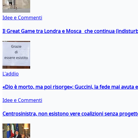
Idee e Commenti
Il Great Game tra Londra e Mosca che continua (indistur
L'addio
«Dio è morto, ma poi risorge»: Guccini, la fede mai avuta 
Idee e Commenti
Centrosinistra, non esistono vere coalizioni senza progett