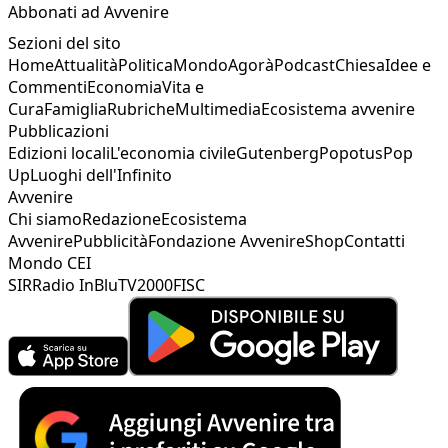
Abbonati ad Avvenire
Sezioni del sito
Home
Attualità
Politica
Mondo
Agorà
Podcast
Chiesa
Idee e
Commenti
Economia
Vita e
Cura
Famiglia
Rubriche
Multimedia
Ecosistema avvenire
Pubblicazioni
Edizioni locali
L'economia civile
Gutenberg
Popotus
Pop
Up
Luoghi dell'Infinito
Avvenire
Chi siamo
Redazione
Ecosistema
Avvenire
Pubblicità
Fondazione Avvenire
Shop
Contatti
Mondo CEI
SIR
Radio InBlu
TV2000
FISC