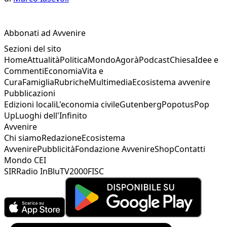
Abbonati ad Avvenire
Sezioni del sito
Home
Attualità
Politica
Mondo
Agorà
Podcast
Chiesa
Idee e
Commenti
Economia
Vita e
Cura
Famiglia
Rubriche
Multimedia
Ecosistema avvenire
Pubblicazioni
Edizioni locali
L'economia civile
Gutenberg
Popotus
Pop
Up
Luoghi dell'Infinito
Avvenire
Chi siamo
Redazione
Ecosistema
Avvenire
Pubblicità
Fondazione Avvenire
Shop
Contatti
Mondo CEI
SIR
Radio InBlu
TV2000
FISC