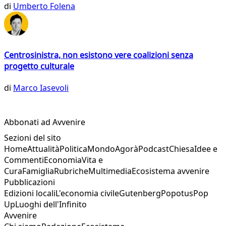
di
Umberto Folena
Centrosinistra, non esistono vere coalizioni senza
progetto culturale
di
Marco Iasevoli
Abbonati ad Avvenire
Sezioni del sito
Home
Attualità
Politica
Mondo
Agorà
Podcast
Chiesa
Idee e
Commenti
Economia
Vita e
Cura
Famiglia
Rubriche
Multimedia
Ecosistema avvenire
Pubblicazioni
Edizioni locali
L'economia civile
Gutenberg
Popotus
Pop
Up
Luoghi dell'Infinito
Avvenire