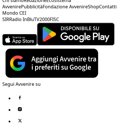
Chi siamo
Redazione
Ecosistema
Avvenire
Pubblicità
Fondazione Avvenire
Shop
Contatti
Mondo CEI
SIR
Radio InBlu
TV2000
FISC
Segui Avvenire su