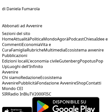
di
Daniela Fumarola
Abbonati ad Avvenire
Sezioni del sito
Home
Attualità
Politica
Mondo
Agorà
Podcast
Chiesa
Idee e
Commenti
Economia
Vita e
Cura
Famiglia
Rubriche
Multimedia
Ecosistema avvenire
Pubblicazioni
Edizioni locali
L'economia civile
Gutenberg
Popotus
Pop
Up
Luoghi dell'Infinito
Avvenire
Chi siamo
Redazione
Ecosistema
Avvenire
Pubblicità
Fondazione Avvenire
Shop
Contatti
Mondo CEI
SIR
Radio InBlu
TV2000
FISC