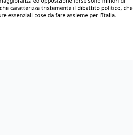
ra maggioranza ed opposizione forse sono minori di
 caratterizza tristemente il dibattito politico, che
re essenziali cose da fare assieme per l’Italia.