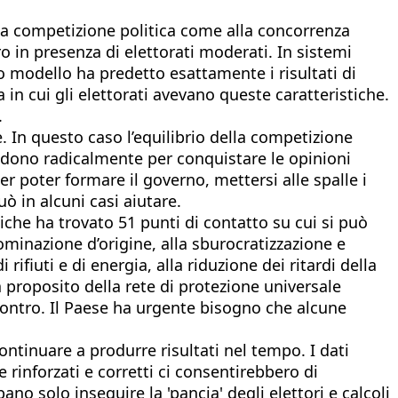
alla competizione politica come alla concorrenza
tro in presenza di elettorati moderati. In sistemi
o modello ha predetto esattamente i risultati di
 in cui gli elettorati avevano queste caratteristiche.
.
. In questo caso l’equilibrio della competizione
vidono radicalmente per conquistare le opinioni
r poter formare il governo, mettersi alle spalle i
uò in alcuni casi aiutare.
tiche ha trovato 51 punti di contatto su cui si può
nominazione d’origine, alla sburocratizzazione e
ifiuti e di energia, alla riduzione dei ritardi della
 a proposito della rete di protezione universale
contro. Il Paese ha urgente bisogno che alcune
ntinuare a produrre risultati nel tempo. I dati
rinforzati e corretti ci consentirebbero di
o solo inseguire la 'pancia' degli elettori e calcoli