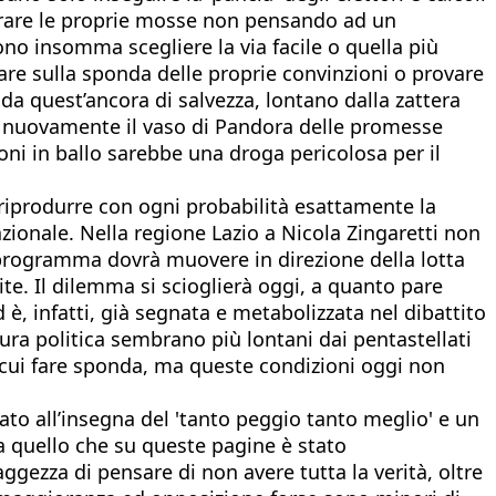
erare le proprie mosse non pensando ad un
ono insomma scegliere la via facile o quella più
tare sulla sponda delle proprie convinzioni o provare
da quest’ancora di salvezza, lontano dalla zattera
e nuovamente il vaso di Pandora delle promesse
ni in ballo sarebbe una droga pericolosa per il
 riprodurre con ogni probabilità esattamente la
nazionale. Nella regione Lazio a Nicola Zingaretti non
uo programma dovrà muovere in direzione della lotta
tite. Il dilemma si scioglierà oggi, a quanto pare
 è, infatti, già segnata e metabolizzata nel dibattito
tura politica sembrano più lontani dai pentastellati
ui fare sponda, ma queste condizioni oggi non
ipato all’insegna del 'tanto peggio tanto meglio' e un
a quello che su queste pagine è stato
aggezza di pensare di non avere tutta la verità, oltre