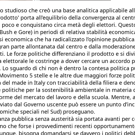
(lo studioso che creò una base analitica applicabile 
prodotto' porta all’equilibrio della convergenza al cen
to poco e conquistano circa metà degli elettori. Quest
Bush e Gore) in periodi di relativa stabilità economica
si economica che ha radicalizzato l’opinione pubblica
gran parte allontanata dal centro e dalla moderazione
 Le forze politiche differenziano il prodotto e si di
 elettorale le costringe a dover cercare un accordo pe
e. Lo sguardo di chi non è dentro la contesa politica p
 Movimento 5 stelle e le altre due maggiori forze poli
 del made in Italy con tracciabilità della filiera e de
olitiche per la sostenibilità ambientale in materia di r
e riforme del mercato del lavoro e della scuola. Mentre,
 avviato dal Governo uscente può essere un punto d’in
onomiche speciali nel Sud) proseguano.
nza pubblica senza austerità sia portata avanti per co
ano che forse i provvedimenti recenti opportunamente 
unque, bisogna domandarsi se davvero i politici debban