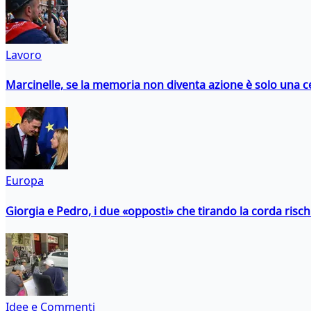
Lavoro
Marcinelle, se la memoria non diventa azione è solo una 
Europa
Giorgia e Pedro, i due «opposti» che tirando la corda risc
Idee e Commenti