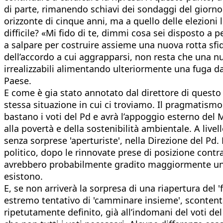
di parte, rimanendo schiavi dei sondaggi del gior
orizzonte di cinque anni, ma a quello delle elezioni
difficile? «Mi fido di te, dimmi cosa sei disposto a
a salpare per costruire assieme una nuova rotta sfid
dell’accordo a cui aggrapparsi, non resta che una 
irrealizzabili alimentando ulteriormente una fuga d
Paese.
E come è gia stato annotato dal direttore di questo
stessa situazione in cui ci troviamo. Il pragmatismo 
bastano i voti del Pd e avrà l’appoggio esterno del 
alla povertà e della sostenibilità ambientale. A livel
senza sorprese 'aperturiste', nella Direzione del Pd.
politico, dopo le rinnovate prese di posizione contra
avrebbero probabilmente gradito maggiormente una 
esistono.
E, se non arriverà la sorpresa di una riapertura del 
estremo tentativo di 'camminare insieme', scontent
ripetutamente definito, già all’indomani del voti del