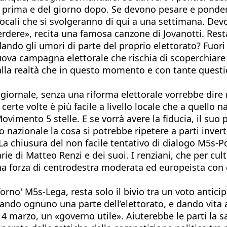
no prima e del giorno dopo. Se devono pesare e pond
 locali che si svolgeranno di qui a una settimana. Dev
 perdere», recita una famosa canzone di Jovanotti. Res
ando gli umori di parte del proprio elettorato? Fuori 
nuova campagna elettorale che rischia di scoperchiar
alla realtà che in questo momento e con tante questio
 giornale, senza una riforma elettorale vorrebbe dire
certe volte è più facile a livello locale che a quello 
Movimento 5 stelle. E se vorrà avere la fiducia, il s
lo nazionale la cosa si potrebbe ripetere a parti inver
 La chiusura del non facile tentativo di dialogo M5s-Pd
rie di Matteo Renzi e dei suoi. I renziani, che per cul
forza di centrodestra moderata ed europeista con c
'forno' M5s-Lega, resta solo il bivio tra un voto antic
ando ognuno una parte dell’elettorato, e dando vita 
 4 marzo, un «governo utile». Aiuterebbe le parti la s