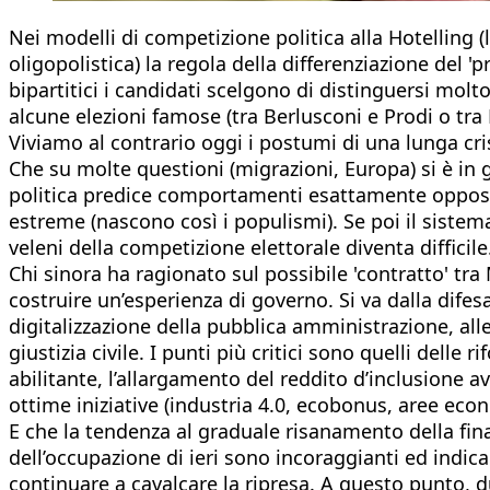
Nei modelli di competizione politica alla Hotelling 
oligopolistica) la regola della differenziazione del '
bipartitici i candidati scelgono di distinguersi mol
alcune elezioni famose (tra Berlusconi e Prodi o tra 
Viviamo al contrario oggi i postumi di una lunga cri
Che su molte questioni (migrazioni, Europa) si è in 
politica predice comportamenti esattamente opposti.
estreme (nascono così i populismi). Se poi il sistema
veleni della competizione elettorale diventa difficil
Chi sinora ha ragionato sul possibile 'contratto' tra
costruire un’esperienza di governo. Si va dalla difesa
digitalizzazione della pubblica amministrazione, alle p
giustizia civile. I punti più critici sono quelli dell
abilitante, l’allargamento del reddito d’inclusione
ottime iniziative (industria 4.0, ecobonus, aree ec
E che la tendenza al graduale risanamento della fina
dell’occupazione di ieri sono incoraggianti ed indic
continuare a cavalcare la ripresa. A questo punto, d