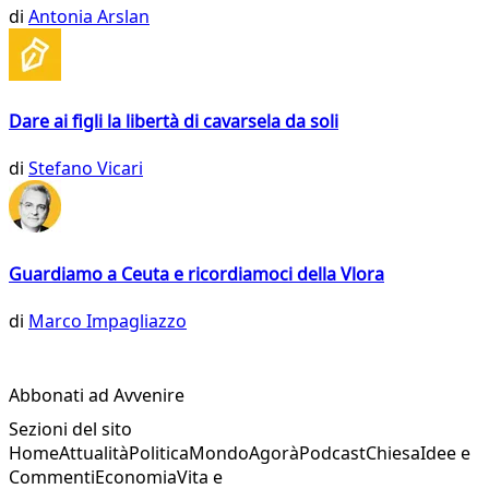
di
Antonia Arslan
Dare ai figli la libertà di cavarsela da soli
di
Stefano Vicari
Guardiamo a Ceuta e ricordiamoci della Vlora
di
Marco Impagliazzo
Abbonati ad Avvenire
Sezioni del sito
Home
Attualità
Politica
Mondo
Agorà
Podcast
Chiesa
Idee e
Commenti
Economia
Vita e