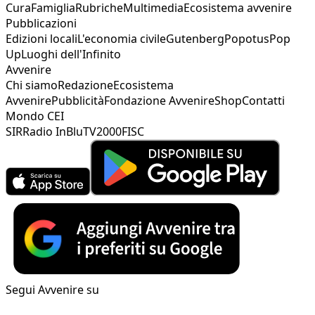
Cura
Famiglia
Rubriche
Multimedia
Ecosistema avvenire
Pubblicazioni
Edizioni locali
L'economia civile
Gutenberg
Popotus
Pop
Up
Luoghi dell'Infinito
Avvenire
Chi siamo
Redazione
Ecosistema
Avvenire
Pubblicità
Fondazione Avvenire
Shop
Contatti
Mondo CEI
SIR
Radio InBlu
TV2000
FISC
Segui Avvenire su