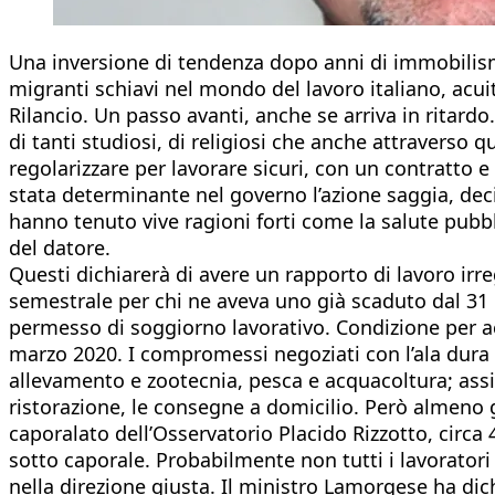
Una inversione di tendenza dopo anni di immobilismo
migranti schiavi nel mondo del lavoro italiano, acu
Rilancio. Un passo avanti, anche se arriva in ritardo.
di tanti studiosi, di religiosi che anche attraverso q
regolarizzare per lavorare sicuri, con un contratto e
stata determinante nel governo l’azione saggia, deci
hanno tenuto vive ragioni forti come la salute pubbli
del datore.
Questi dichiarerà di avere un rapporto di lavoro ir
semestrale per chi ne aveva uno già scaduto dal 31 o
permesso di soggiorno lavorativo. Condizione per acc
marzo 2020. I compromessi negoziati con l’ala dura de
allevamento e zootecnia, pesca e acquacoltura; assis
ristorazione, le consegne a domicilio. Però almeno g
caporalato dell’Osservatorio Placido Rizzotto, circa
sotto caporale. Probabilmente non tutti i lavoratori
nella direzione giusta. Il ministro Lamorgese ha di