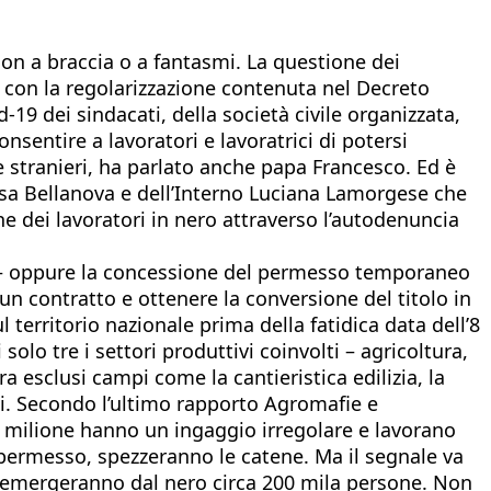
on a braccia o a fantasmi. La questione dei
a con la regolarizzazione contenuta nel Decreto
d-19 dei sindacati, della società civile organizzata,
onsentire a lavoratori e lavoratrici di potersi
i e stranieri, ha parlato anche papa Francesco. Ed è
resa Bellanova e dell’Interno Luciana Lamorgese che
one dei lavoratori in nero attraverso l’autodenuncia
tto – oppure la concessione del permesso temporaneo
n contratto e ottenere la conversione del titolo in
territorio nazionale prima della fatidica data dell’8
lo tre i settori produttivi coinvolti – agricoltura,
 esclusi campi come la cantieristica edilizia, la
nti. Secondo l’ultimo rapporto Agromafie e
 un milione hanno un ingaggio irregolare e lavorano
n permesso, spezzeranno le catene. Ma il segnale va
d emergeranno dal nero circa 200 mila persone. Non