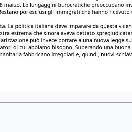
all’8 marzo. Le lungaggini burocratiche preoccupano in
e. Restano poi esclusi gli immigrati che hanno ricevu
. La politica italiana deve imparare da questa vicend
 destra estrema che sinora aveva dettato spregiudicat
egolarizzazione può invece portare a una nuova legge s
avoratori di cui abbiamo bisogno. Superando una buona 
anitaria fabbricano irregolari e, quindi, nuovi schiavi