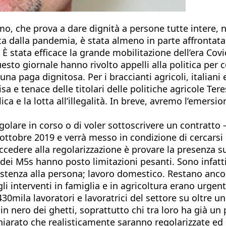
, che prova a dare dignità a persone tutte intere, n
ita dalla pandemia, è stata almeno in parte affrontat
 È stata efficace la grande mobilitazione dell’era Covi
uesto giornale hanno rivolto appelli alla politica per c
 una paga dignitosa. Per i braccianti agricoli, italian
sa e tenace delle titolari delle politiche agricole Te
ca e la lotta all’illegalità. In breve, avremo l’emersi
regolare in corso o di voler sottoscrivere un contra
ttobre 2019 e verrà messo in condizione di cercarsi u
edere alla regolarizzazione è provare la presenza sul 
i M5s hanno posto limitazioni pesanti. Sono infatti so
tenza alla persona; lavoro domestico. Restano ancora
li interventi in famiglia e in agricoltura erano urge
 430mila lavoratori e lavoratrici del settore su oltre
 in nero dei ghetti, soprattutto chi tra loro ha già u
chiarato che realisticamente saranno regolarizzate e