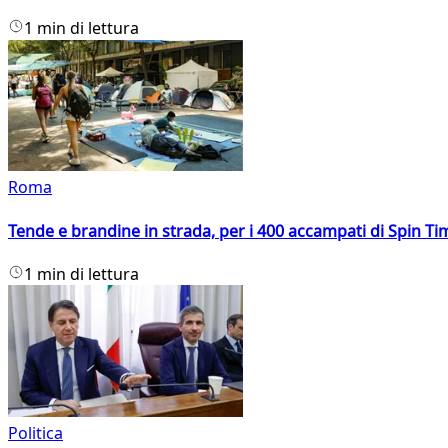
1 min di lettura
Roma
Tende e brandine in strada, per i 400 accampati di Spin T
1 min di lettura
Politica