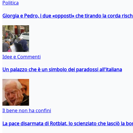
Politica
Giorgia e Pedro, i due «opposti» che tirando la corda risc
Idee e Commenti
Un palazzo che è un simbolo dei paradossi all'italiana
Il bene non ha confini
La pace disarmata di Rotblat, lo scienziato che lasciò la 