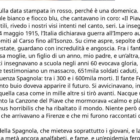
sulla data stampata in rosso, perché è una domenica.
le bianco e fiocco blu, che cantavano in coro: «Il P
tili, rivedo i nostri visi intenti nel canto, seri. La i
4 maggio 1915, l’Italia dichiarava guerra all’Impero a
iti al Carso fino all’Isonzo. Su cime aspre, sepolte d’
 d’estate, guardano con incredulità e angoscia. Fra i f
 moglie, un figlio di un anno, mio padre, e un’altra, 
 insegnavano a scuola negli anni 60 evocava gloria, e
 testimoniano un massacro, 651mila soldati caduti, con
luenza Spagnola: tra i 300 e i 600mila morti. Il fante
to buio doveva apparire il futuro. Si avvicinavano, in 
uella casa come in mille altre si tirò avanti. Nacque 
sento la Canzone del Piave che mormorava «calmo e pla
s horribilis che ha ribaltato il mondo. Niente però d
ti che arrivavano a Firenze e che mi furono raccontati
 Spagnola, che mieteva soprattutto i giovani, e lasc
a metà ancora analfabeti, e fame, e un’epidemia feroc