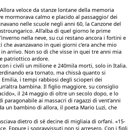
 Allora veloce da stanze lontane della memoria
iave mormorava calmo e placido al passaggio/ dei
nsegnavano nelle scuole negli anni 60, la Canzone del
ustroungarico. All’alba di quel giorno le prime
inverno nella neve, su cui restano ancora i fortini e
anti che avanzavano in quei giorni c’era anche mio
in arrivo. Non so di che visse in quei tre anni mia
 patriottico ardore.
 i civili un milione e 240mila morti, solo in Italia.
 Ferdinando era tornato, ma chissà quanto si
Emilia, i tempi rabbiosi degli scioperi dei
un’altra bambina. Il figlio maggiore, su consiglio
cido», il 24 maggio di oltre un secolo dopo, e lo
i paragonabile ai massacri di ragazzi di vent’anni
 da un bambino di allora, il poeta Mario Luzi, che
iava dietro di sé decine di migliaia di orfani. «15-
e. Eppure i sopravvissuti non si arresero. Con i figli