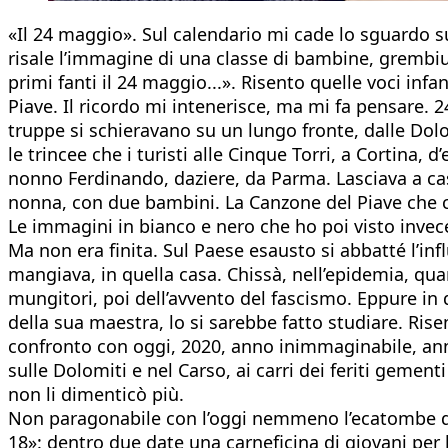
«Il 24 maggio». Sul calendario mi cade lo sguardo 
risale l’immagine di una classe di bambine, grembiu
primi fanti il 24 maggio...». Risento quelle voci infan
Piave. Il ricordo mi intenerisce, ma mi fa pensare. 2
truppe si schieravano su un lungo fronte, dalle Dolom
le trincee che i turisti alle Cinque Torri, a Cortina,
nonno Ferdinando, daziere, da Parma. Lasciava a casa
nonna, con due bambini. La Canzone del Piave che ci
Le immagini in bianco e nero che ho poi visto invece
Ma non era finita. Sul Paese esausto si abbatté l’inf
mangiava, in quella casa. Chissà, nell’epidemia, quan
mungitori, poi dell’avvento del fascismo. Eppure in q
della sua maestra, lo si sarebbe fatto studiare. Ri
confronto con oggi, 2020, anno inimmaginabile, annu
sulle Dolomiti e nel Carso, ai carri dei feriti gemen
non li dimenticò più.
Non paragonabile con l’oggi nemmeno l’ecatombe della
18»: dentro due date una carneficina di giovani per l