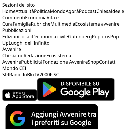
Sezioni del sito
Home
Attualità
Politica
Mondo
Agorà
Podcast
Chiesa
Idee e
Commenti
Economia
Vita e
Cura
Famiglia
Rubriche
Multimedia
Ecosistema avvenire
Pubblicazioni
Edizioni locali
L'economia civile
Gutenberg
Popotus
Pop
Up
Luoghi dell'Infinito
Avvenire
Chi siamo
Redazione
Ecosistema
Avvenire
Pubblicità
Fondazione Avvenire
Shop
Contatti
Mondo CEI
SIR
Radio InBlu
TV2000
FISC