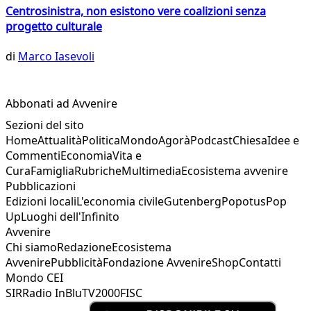
Centrosinistra, non esistono vere coalizioni senza
progetto culturale
di
Marco Iasevoli
Abbonati ad Avvenire
Sezioni del sito
Home
Attualità
Politica
Mondo
Agorà
Podcast
Chiesa
Idee e
Commenti
Economia
Vita e
Cura
Famiglia
Rubriche
Multimedia
Ecosistema avvenire
Pubblicazioni
Edizioni locali
L'economia civile
Gutenberg
Popotus
Pop
Up
Luoghi dell'Infinito
Avvenire
Chi siamo
Redazione
Ecosistema
Avvenire
Pubblicità
Fondazione Avvenire
Shop
Contatti
Mondo CEI
SIR
Radio InBlu
TV2000
FISC