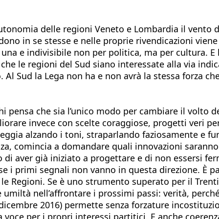
utonomia delle regioni Veneto e Lombardia il vento del
udono in se stesse e nelle proprie rivendicazioni vien
na e indivisibile non per politica, ma per cultura. E 
che le regioni del Sud siano interessate alla via ind
o. Al Sud la Lega non ha e non avrà la stessa forza ch
hi pensa che sia l’unico modo per cambiare il volto de
gliorare invece con scelte coraggiose, progetti veri p
festeggia alzando i toni, straparlando faziosamente e 
enza, comincia a domandare quali innovazioni saranno p
o di aver già iniziato a progettare e di non essersi f
e i primi segnali non vanno in questa direzione. È pa
 le Regioni. Se è uno strumento superato per il Trenti
 umiltà nell’affrontare i prossimi passi: verità, perch
icembre 2016) permette senza forzature incostituzion
 la voce per i propri interessi partitici. E anche coer