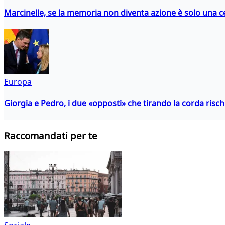
Marcinelle, se la memoria non diventa azione è solo una 
Europa
Giorgia e Pedro, i due «opposti» che tirando la corda risc
Raccomandati per te