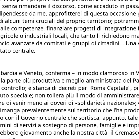
senza rimandare il discorso, come accaduto in passato
ipendesse da me, approfitterei di questa occasione per
i alcuni temi cruciali del proprio territorio; potrem
lle competenze, finanziare progetti di integrazione fr
gricole o industriali locali, che tanto li richiedono m
ancio avanzate da comitati e gruppi di cittadini... Un
tato centrale.
mbardia e Veneto, conferma – in modo clamoroso in 
”: la parte più produttiva e meglio amministrata del 
ri controllo; è stanca di decreti per “Roma Capitale”,
uto speciale; non tollera più il modo di amministrare d
di venir meno ai doveri di «solidarietà nazionale»; es
rimanga prevalentemente sul territorio che l’ha prodot
con il Governo centrale che sortisca, appunto, tale r
rmini di servizi a sostegno di persone, famiglie e im
rebbero giovamento anche la nostra città, il Cremasco