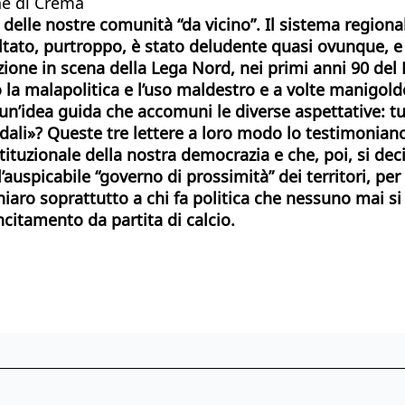
ne di Crema
 delle nostre comunità “da vicino”. Il sistema regiona
sultato, purtroppo, è stato deludente quasi ovunque, e
rruzione in scena della Lega Nord, nei primi anni 90 de
o la malapolitica e l’uso maldestro e a volte manigol
idea guida che accomuni le diverse aspettative: tutt
li»? Queste tre lettere a loro modo lo testimoniano.
ituzionale della nostra democrazia e che, poi, si deci
l’auspicabile “governo di prossimità” dei territori, pe
hiaro soprattutto a chi fa politica che nessuno mai si 
ncitamento da partita di
calcio.