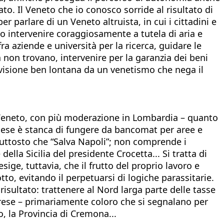
. Il Veneto che io conosco sorride al risultato di
 parlare di un Veneto altruista, in cui i cittadini e
mo intervenire coraggiosamente a tutela di aria e
a aziende e università per la ricerca, guidare le
a non trovano, intervenire per la garanzia dei beni
a visione ben lontana da un venetismo che nega il
Veneto, con più moderazione in Lombardia – quanto
Paese è stanca di fungere da bancomat per aree e
 piuttosto che “Salva Napoli”; non comprende i
ella Sicilia del presidente Crocetta... Si tratta di
ige, tuttavia, che il frutto del proprio lavoro e
to, evitando il perpetuarsi di logiche parassitarie.
isultato: trattenere al Nord larga parte delle tasse
prese – primariamente coloro che si segnalano per
, la Provincia di Cremona...