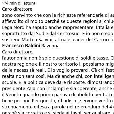
4 min di lettura
Caro direttore
sono convinto che con le richieste referendarie di a
affievolito di molto perché se queste regioni si chi
Lega Nord ha saputo anche rappresentare. L’Italia è u
soprattutto dal Sud e dal Centrosud. E io non credo 
sostiene Matteo Salvini, attuale leader del Carrocci
Francesco Baldini
Ravenna
Caro direttore,
l’autonomia non è solo questione di soldi e tasse. C
nostra regione e il nostro territorio li possiamo mi
delle necessità reali. E io voglio provarci. C’è chi 
realtà non sarà così. Ma c’è anche chi, con intellig
scuole. E la politica deve dare risposte, dimostrand
presidente Zaia non inciampi e sia coerente, anche s
il Veneto quando prima parlava di abolirlo per tutte
bene per noi. Per questo, ribadisco, servono verità e
strenuamente difesa a parole nel referendum del 4 d
perché sia corretto e si sieda ai tavoli senza alzare