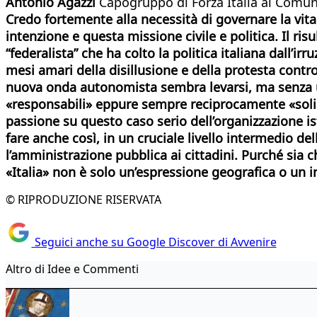
Antonio Agazzi
Capogruppo di Forza Italia al Comu
Credo fortemente alla necessità di governare la vita
intenzione e questa missione civile e politica. Il ri
“federalista” che ha colto la politica italiana dall’i
mesi amari della disillusione e della protesta contr
nuova onda autonomista sembra levarsi, ma senza un’
«responsabili» eppure sempre reciprocamente «solida
passione su questo caso serio dell’organizzazione ist
fare anche così, in un cruciale livello intermedio del
l’amministrazione pubblica ai cittadini. Purché sia c
«Italia» non è solo un’espressione geografica o un i
© RIPRODUZIONE RISERVATA
Seguici anche su Google Discover di Avvenire
Altro di Idee e Commenti