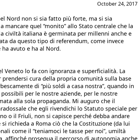
October 24, 2017
 Nord non si sia fatto più forte, ma si sia
e a mancare quel “monito” allo Stato centrale che la
la civiltà italiana è germinata per millenni anche e
icata da questo tipo di referendum, come invece
e ha avuto e ha al Nord.
l Veneto lo fa con ignoranza e superficialità. La
er prendersi cura della propria comunità sulla base
furbescamente di “più soldi a casa nostra”, quando in
ossibili per le nostre aziende, per le nostre
ermata alla sola propaganda. Mi auguro che il
radossale che egli rivendichi lo Statuto speciale per
no o il Friuli, non si capisce perché debba andare
é si richieda a Roma ciò che la Costituzione (da lui
ali come il “teniamoci le tasse per noi”, umiltà
enza, affinché prosegua il percorso di autonomia anche