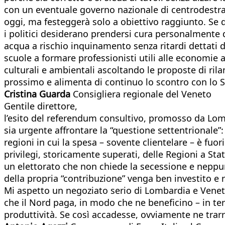
con un eventuale governo nazionale di centrodestra 
oggi, ma festeggerà solo a obiettivo raggiunto. Se d
i politici desiderano prendersi cura personalmente d
acqua a rischio inquinamento senza ritardi dettati da
scuole a formare professionisti utili alle economie a
culturali e ambientali ascoltando le proposte di ril
prossimo e alimenta di continuo lo scontro con lo S
Cristina Guarda
Consigliera regionale del Veneto
Gentile direttore,
l’esito del referendum consultivo, promosso da Lo
sia urgente affrontare la “questione settentrionale
regioni in cui la spesa – sovente clientelare – è fuo
privilegi, storicamente superati, delle Regioni a Stat
un elettorato che non chiede la secessione e neppure 
della propria “contribuzione” venga ben investito e 
Mi aspetto un negoziato serio di Lombardia e Veneto 
che il Nord paga, in modo che ne beneficino – in te
produttività. Se così accadesse, ovviamente ne trar