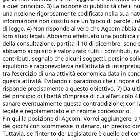
a quel principio. 3) La nozione di pubblicità che il
una nozione rigorosamente codificata nella sua natur
informazione non costituisce un 'gioco di parole', né
di legge. 4) Non risponde al vero che Agcom abbia as
loro studi legali. Abbiamo effettuato una pubblica co
della consultazione, partita il 10 di dicembre, sono
abbiamo acquisito e valorizzato tutti i contributi, iv
contributi, segnalo che alcuni soggetti, persino sol
equilibrio e ragionevolezza nell’attività di interpre
tra l’esercizio di una attività economica data in co
questa attività. Evitando il paradosso che il rigore d
risponde precisamente a questo obiettivo. 7) Da ult
del principio di libertà d’impresa di cui all’articolo
sanare eventualmente questa contraddizione) con la 
legale e regolamentato e in regime concessorio.
Fin qui la posizione di Agcom. Vorrei aggiungere, a 
dei giochi con scommesse in denaro, un preciso dover
Tuttavia, se l’intento del Legislatore è quello del c