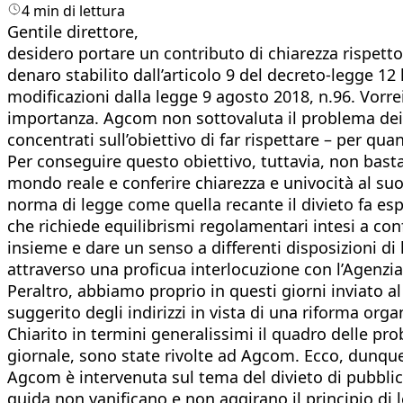
4 min di lettura
Gentile direttore,
desidero portare un contributo di chiarezza rispetto 
denaro stabilito dall’articolo 9 del decreto-legge 12 
modificazioni dalla legge 9 agosto 2018, n.96. Vorre
importanza. Agcom non sottovaluta il problema dei ri
concentrati sull’obiettivo di far rispettare – per 
Per conseguire questo obiettivo, tuttavia, non basta 
mondo reale e conferire chiarezza e univocità al su
norma di legge come quella recante il divieto fa es
che richiede equilibrismi regolamentari intesi a con
insieme e dare un senso a differenti disposizioni di 
attraverso una proficua interlocuzione con l’Agenzi
Peraltro, abbiamo proprio in questi giorni inviato 
suggerito degli indirizzi in vista di una riforma orga
Chiarito in termini generalissimi il quadro delle pro
giornale, sono state rivolte ad Agcom. Ecco, dunque, 
Agcom è intervenuta sul tema del divieto di pubblicit
guida non vanificano e non aggirano il principio di 