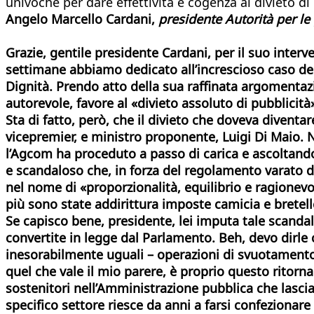
univoche per dare effettività e cogenza al divieto d
Angelo Marcello Cardani,
presidente Autorità per le
Grazie, gentile presidente Cardani, per il suo interv
settimane abbiamo dedicato all’increscioso caso dell
Dignità. Prendo atto della sua raffinata argomentaz
autorevole, favore al «divieto assoluto di pubblicità»
Sta di fatto, però, che il divieto che doveva diventar
vicepremier, e ministro proponente, Luigi Di Maio. N
l’Agcom ha proceduto a passo di carica e ascoltand
e scandaloso che, in forza del regolamento varato da
nel nome di «proporzionalità, equilibrio e ragionevo
più sono state addirittura imposte camicia e bretel
Se capisco bene, presidente, lei imputa tale scanda
convertite in legge dal Parlamento. Beh, devo dirle c
inesorabilmente uguali – operazioni di svuotamento de
quel che vale il mio parere, è proprio questo ritor
sostenitori nell’Amministrazione pubblica che lascia
specifico settore riesce da anni a farsi confezionare