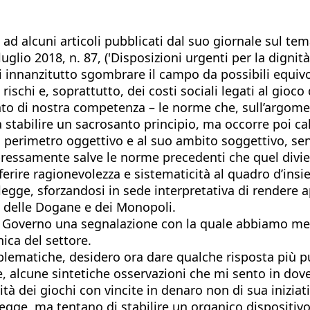
ad alcuni articoli pubblicati dal suo giornale sul tema
luglio 2018, n. 87, ('Disposizioni urgenti per la dignit
i innanzitutto sgombrare il campo da possibili equivo
schi e, soprattutto, dei costi sociali legati al gioc
quanto di nostra competenza – le norme che, sull’argo
stabilire un sacrosanto principio, ma occorre poi cala
o perimetro oggettivo e al suo ambito soggettivo, sen
pressamente salve le norme precedenti che quel divie
ferire ragionevolezza e sistematicità al quadro d’ins
legge, sforzandosi in sede interpretativa di rendere ap
a delle Dogane e dei Monopoli.
al Governo una segnalazione con la quale abbiamo mes
nica del settore.
blematiche, desidero ora dare qualche risposta più pun
alcune sintetiche osservazioni che mi sento in dovere 
à dei giochi con vincite in denaro non di sua iniziati
legge, ma tentano di stabilire un organico dispositi