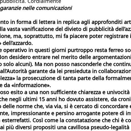
i pubblicità. Cordialmente
 garanzie nelle comunicazioni
ento in forma di lettera in replica agli approfonditi 
a vasta vanificazione del divieto di pubblicità dell’a
ione, ma, soprattutto, mi fa piacere poter registrar
 dell’azzardo.
e operativo in questi giorni purtroppo resta ferreo sol
on desidero entrare nel merito delle argomentazioni c
o solo alcuni). Ma non posso nasconderle che contin
ll’Autorità garante da lei presieduta in collaborazio
lezza» la prosecuzione di tanta parte della formalment
le da «informazione».
loso esito a una non sufficiente chiarezza e univocit
he negli ultimi 15 anni ho dovuto assistere, da cronis
lle norme che, via via, si è cercato di concordare e s
nante, impressionante e persino arrogante
potere di in
 esterrefatti. Così come la constatazione che chi è c
 ai più diversi propositi una cavillosa pseudo-legalità