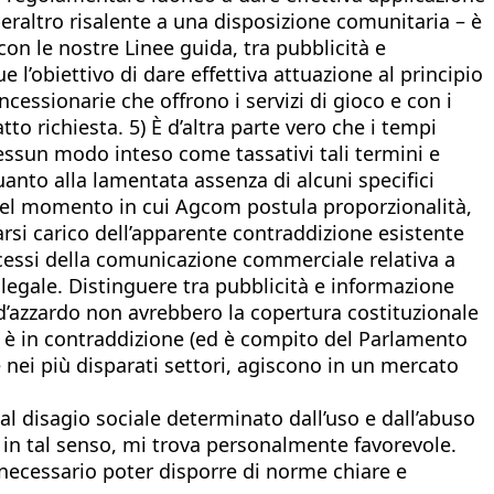
eraltro risalente a una disposizione comunitaria – è
on le nostre Linee guida, tra pubblicità e
 l’obiettivo di dare effettiva attuazione al principio
essionarie che offrono i servizi di gioco e con i
to richiesta. 5) È d’altra parte vero che i tempi
nessun modo inteso come tassativi tali termini e
quanto alla lamentata assenza di alcuni specifici
6) Nel momento in cui Agcom postula proporzionalità,
arsi carico dell’apparente contraddizione esistente
eccessi della comunicazione commerciale relativa a
 illegale. Distinguere tra pubblicità e informazione
 d’azzardo non avrebbero la copertura costituzionale
ale, è in contraddizione (ed è compito del Parlamento
 nei più disparati settori, agiscono in un mercato
al disagio sociale determinato dall’uso e dall’abuso
, in tal senso, mi trova personalmente favorevole.
è necessario poter disporre di norme chiare e