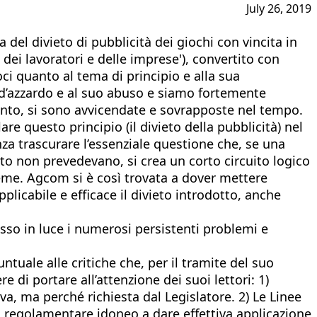
July 26, 2019
 del divieto di pubblicità dei giochi con vincita in
à dei lavoratori e delle imprese'), convertito con
ci quanto al tema di principio e alla sua
o d’azzardo e al suo abuso e siamo fortemente
mento, si sono avvicendate e sovrapposte nel tempo.
re questo principio (il divieto della pubblicità) nel
za trascurare l’essenziale questione che, se una
to non prevedevano, si crea un corto circuito logico
ieme. Agcom si è così trovata a dover mettere
plicabile e efficace il divieto introdotto, anche
so in luce i numerosi persistenti problemi e
tuale alle critiche che, per il tramite del suo
di portare all’attenzione dei suoi lettori: 1)
va, ma perché richiesta dal Legislatore. 2) Le Linee
vo regolamentare idoneo a dare effettiva applicazione