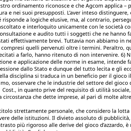
 nostro ordinamento riconosce e che Agcom applica – p
a e nei suoi presupposti. L’aver inteso distinguere, c
 risponde a logiche elusive, ma, al contrario, persegue
coltato e interloquito unicamente con le società conc
nsultazione e audito tutti i soggetti che ne hanno fat
 stati effettivamente brevi. Tuttavia non abbiamo in 
i compresi quelli pervenuti oltre i termini. Peraltro, 
lecitati a farlo, hanno ritenuto di non intervenire. 
tazione e applicazione delle norme in esame, intende f
ncessione dallo Stato e dunque del tutto lecita e gli 
ella disciplina si traduca in un beneficio per il gioco
imo, osservare che le industrie del settore del gioco
 41 Cost., in quanto prive del requisito di utilità soci
circostanza che dette imprese, al pari di molte altre
titolo strettamente personale, che considero la lotta 
e delle istituzioni. Il divieto assoluto di pubblicità
ontrasto più rigoroso alle derive del gioco d’azzardo, 