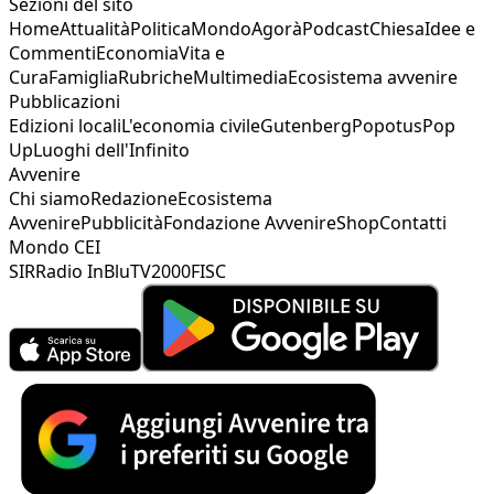
Sezioni del sito
Home
Attualità
Politica
Mondo
Agorà
Podcast
Chiesa
Idee e
Commenti
Economia
Vita e
Cura
Famiglia
Rubriche
Multimedia
Ecosistema avvenire
Pubblicazioni
Edizioni locali
L'economia civile
Gutenberg
Popotus
Pop
Up
Luoghi dell'Infinito
Avvenire
Chi siamo
Redazione
Ecosistema
Avvenire
Pubblicità
Fondazione Avvenire
Shop
Contatti
Mondo CEI
SIR
Radio InBlu
TV2000
FISC