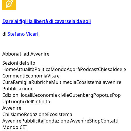
Dare ai figli la libertà di cavarsela da soli
di
Stefano Vicari
Abbonati ad Avvenire
Sezioni del sito
Home
Attualità
Politica
Mondo
Agorà
Podcast
Chiesa
Idee e
Commenti
Economia
Vita e
Cura
Famiglia
Rubriche
Multimedia
Ecosistema avvenire
Pubblicazioni
Edizioni locali
L'economia civile
Gutenberg
Popotus
Pop
Up
Luoghi dell'Infinito
Avvenire
Chi siamo
Redazione
Ecosistema
Avvenire
Pubblicità
Fondazione Avvenire
Shop
Contatti
Mondo CEI