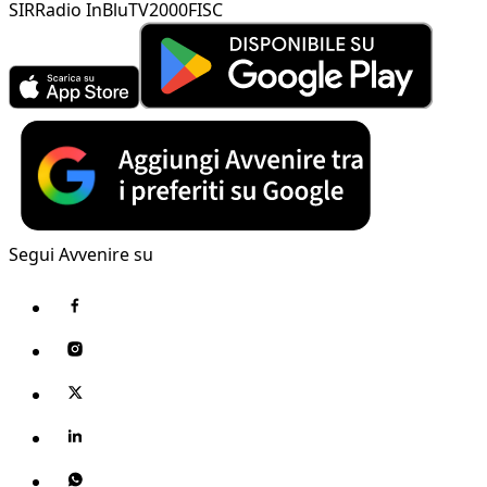
SIR
Radio InBlu
TV2000
FISC
Segui Avvenire su