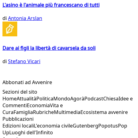
L'asino è l'animale più francescano di tutti
di
Antonia Arslan
Dare ai figli la libertà di cavarsela da soli
di
Stefano Vicari
Abbonati ad Avvenire
Sezioni del sito
Home
Attualità
Politica
Mondo
Agorà
Podcast
Chiesa
Idee e
Commenti
Economia
Vita e
Cura
Famiglia
Rubriche
Multimedia
Ecosistema avvenire
Pubblicazioni
Edizioni locali
L'economia civile
Gutenberg
Popotus
Pop
Up
Luoghi dell'Infinito