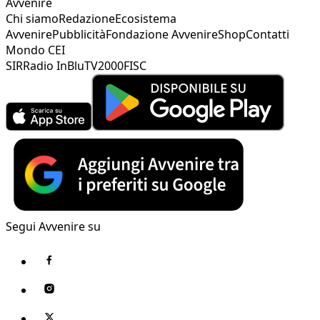
Avvenire
Chi siamo
Redazione
Ecosistema
Avvenire
Pubblicità
Fondazione Avvenire
Shop
Contatti
Mondo CEI
SIR
Radio InBlu
TV2000
FISC
Segui Avvenire su