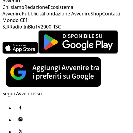
Avvenire
Chi siamo
Redazione
Ecosistema
Avvenire
Pubblicità
Fondazione Avvenire
Shop
Contatti
Mondo CEI
SIR
Radio InBlu
TV2000
FISC
Segui Avvenire su