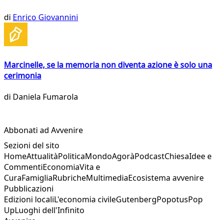
di
Enrico Giovannini
Marcinelle, se la memoria non diventa azione è solo una
cerimonia
di
Daniela Fumarola
Abbonati ad Avvenire
Sezioni del sito
Home
Attualità
Politica
Mondo
Agorà
Podcast
Chiesa
Idee e
Commenti
Economia
Vita e
Cura
Famiglia
Rubriche
Multimedia
Ecosistema avvenire
Pubblicazioni
Edizioni locali
L'economia civile
Gutenberg
Popotus
Pop
Up
Luoghi dell'Infinito