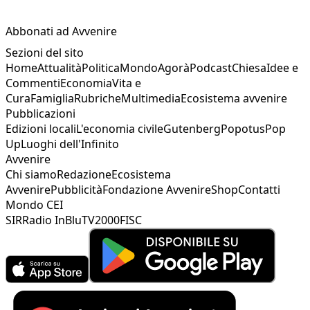
Abbonati ad Avvenire
Sezioni del sito
Home
Attualità
Politica
Mondo
Agorà
Podcast
Chiesa
Idee e
Commenti
Economia
Vita e
Cura
Famiglia
Rubriche
Multimedia
Ecosistema avvenire
Pubblicazioni
Edizioni locali
L'economia civile
Gutenberg
Popotus
Pop
Up
Luoghi dell'Infinito
Avvenire
Chi siamo
Redazione
Ecosistema
Avvenire
Pubblicità
Fondazione Avvenire
Shop
Contatti
Mondo CEI
SIR
Radio InBlu
TV2000
FISC