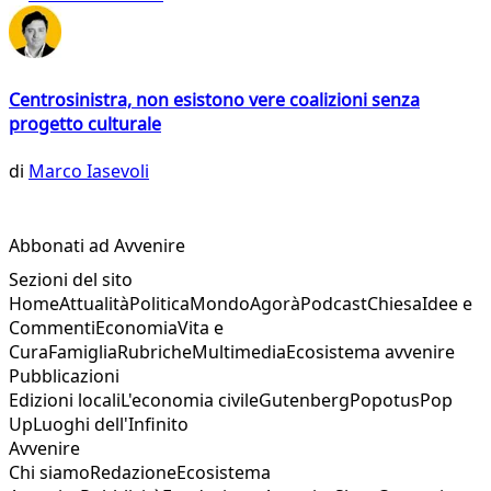
Centrosinistra, non esistono vere coalizioni senza
progetto culturale
di
Marco Iasevoli
Abbonati ad Avvenire
Sezioni del sito
Home
Attualità
Politica
Mondo
Agorà
Podcast
Chiesa
Idee e
Commenti
Economia
Vita e
Cura
Famiglia
Rubriche
Multimedia
Ecosistema avvenire
Pubblicazioni
Edizioni locali
L'economia civile
Gutenberg
Popotus
Pop
Up
Luoghi dell'Infinito
Avvenire
Chi siamo
Redazione
Ecosistema