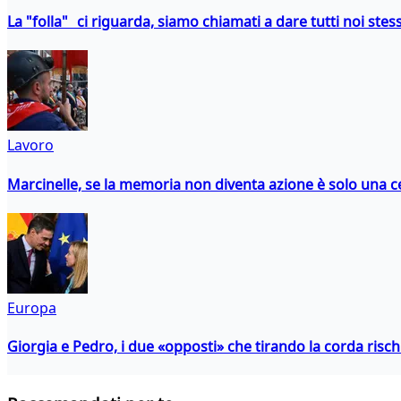
La "folla" ci riguarda, siamo chiamati a dare tutti noi stess
Lavoro
Marcinelle, se la memoria non diventa azione è solo una 
Europa
Giorgia e Pedro, i due «opposti» che tirando la corda risc