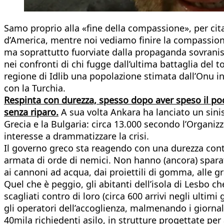
Samo proprio alla «fine della compassione», per cita
d’America, mentre noi vediamo finire la compassione a
ma soprattutto fuorviate dalla propaganda sovranis
nei confronti di chi fugge dall’ultima battaglia del t
regione di Idlib una popolazione stimata dall’Onu in
con la Turchia.
Respinta con durezza, spesso dopo aver speso il poc
senza riparo.
A sua volta Ankara ha lanciato un sini
Grecia e la Bulgaria: circa 13.000 secondo l’Organiz
interesse a drammatizzare la crisi.
Il governo greco sta reagendo con una durezza contro
armata di orde di nemici. Non hanno (ancora) sparat
ai cannoni ad acqua, dai proiettili di gomma, alle g
Quel che è peggio, gli abitanti dell’isola di Lesbo 
scagliati contro di loro (circa 600 arrivi negli ul
gli operatori dell’accoglienza, malmenando i giornali
40mila richiedenti asilo, in strutture progettate per