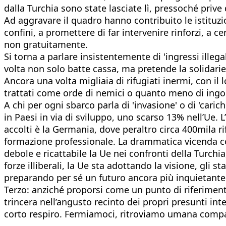
dalla Turchia sono state lasciate lì, pressoché prive d
Ad aggravare il quadro hanno contribuito le istituzi
confini, a promettere di far intervenire rinforzi, a c
non gratuitamente.
Si torna a parlare insistentemente di 'ingressi illeg
volta non solo batte cassa, ma pretende la solidariet
Ancora una volta migliaia di rifugiati inermi, con il 
trattati come orde di nemici o quanto meno di ingomb
A chi per ogni sbarco parla di 'invasione' o di 'caric
in Paesi in via di sviluppo, uno scarso 13% nell’Ue. L
accolti è la Germania, dove peraltro circa 400mila ri
formazione professionale. La drammatica vicenda com
debole e ricattabile la Ue nei confronti della Turc
forze illiberali, la Ue sta adottando la visione, gli 
preparando per sé un futuro ancora più inquietante
Terzo: anziché proporsi come un punto di riferimento
trincera nell’angusto recinto dei propri presunti int
corto respiro. Fermiamoci, ritroviamo umana compas