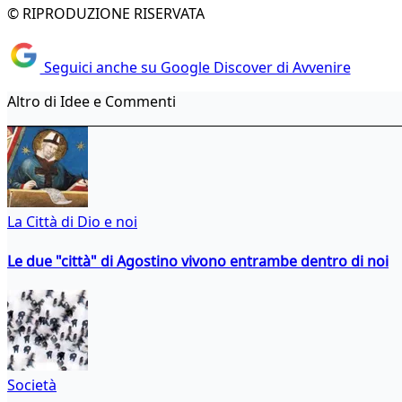
© RIPRODUZIONE RISERVATA
Seguici anche su Google Discover di Avvenire
Altro di Idee e Commenti
La Città di Dio e noi
Le due "città" di Agostino vivono entrambe dentro di noi
Società