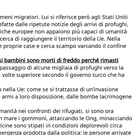
ni migratori. Lui si riferisce però agli Stati Uniti
tte dalle ripetute notizie degli arrivi di profughi,
liche europee non appaiono più capaci di umanità
cerca di raggiungere il territorio della Ue. Nella
le proprie case e cerca scampo varcando il confine
si bambini sono morti di freddo perché rimasti
passaggio di alcune migliaia di profughi verso la
ci volte superiore secondo il governo turco che ha
 nella Ue: come se si trattasse di un’invasione
re armi a loro disposizione, dalle bombe lacrimogene
anità nei confronti dei rifugiati, si sono ora
do in mare i gommoni, attaccando le Ong, minacciando
icine sono stipati in condizioni deplorevoli circa
mergenza prodotta dalla politica: le persone arrivate