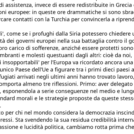
i assistenza, invece di essere redistribuite in Grecia e
oni europee: in queste ore drammatiche si sono sbracci
ercare contatti con la Turchia per convincerla a ripren
ali', come se i profughi dalla Siria potessero chieder
à dei governi europei nella sua battaglia contro il go
loro carico di sofferenze, anziché essere protetti sono
ranti e molesti questuanti dagli altri: cioè da noi, g
hi insopportabili' per l’Europa va ricordato ancora una 
’unico Paese dell’Ue a figurare tra i primi dieci paesi
fugiati arrivati negli ultimi anni hanno trovato lavor
porta almeno tre riflessioni. Primo: aver delegato a 
hia, esponendola a serie conseguenze nel medio e lun
standard morali e le strategie proposte da queste stess
.
 per chi nel mondo considera la democrazia inscindibil
eressi. Sta svendendo la sua residua credibilità inter
sione e lucidità politica, cambiamo rotta prima che 