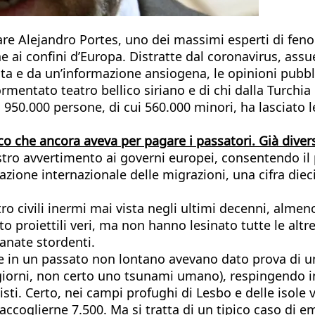
re Alejandro Portes, uno dei massimi esperti di fenome
i confini d’Europa. Distratte dal coronavirus, assuefa
ta e da un’informazione ansiogena, le opinioni pubb
ormentato teatro bellico siriano e di chi dalla Turchia 
 950.000 persone, di cui 560.000 minori, ha lasciato 
o che ancora aveva per pagare i passatori. Già diver
stro avvertimento ai governi europei, consentendo il 
zazione internazionale delle migrazioni, una cifra die
 civili inermi mai vista negli ultimi decenni, almeno
o proiettili veri, ma non hanno lesinato tutte le alt
ranate stordenti.
che in un passato non lontano avevano dato prova di um
timi giorni, non certo uno tsunami umano), respingen
sti. Certo, nei campi profughi di Lesbo e delle isole v
 accoglierne 7.500. Ma si tratta di un tipico caso di e