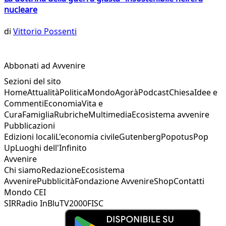
nucleare
di
Vittorio Possenti
Abbonati ad Avvenire
Sezioni del sito
Home
Attualità
Politica
Mondo
Agorà
Podcast
Chiesa
Idee e
Commenti
Economia
Vita e
Cura
Famiglia
Rubriche
Multimedia
Ecosistema avvenire
Pubblicazioni
Edizioni locali
L'economia civile
Gutenberg
Popotus
Pop
Up
Luoghi dell'Infinito
Avvenire
Chi siamo
Redazione
Ecosistema
Avvenire
Pubblicità
Fondazione Avvenire
Shop
Contatti
Mondo CEI
SIR
Radio InBlu
TV2000
FISC